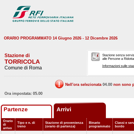
ORARIO PROGRAMMATO 14 Giugno 2026 - 12 Dicembre 2026
Stazione di
Stazione senza serviz
alle Persone a Ridotta 
TORRICOLA
Informazioni sulle staz
Comune di Roma
Nell'ora selezionata
04.00
non sono pr
Ora impostata: 05.00
Partenze
Arrivi
Orario
Tipo e n. di
Stazione di provenienza
Binario
Classi e serv
di
treno
(orario di partenza)
programmato
bordo
arrivo