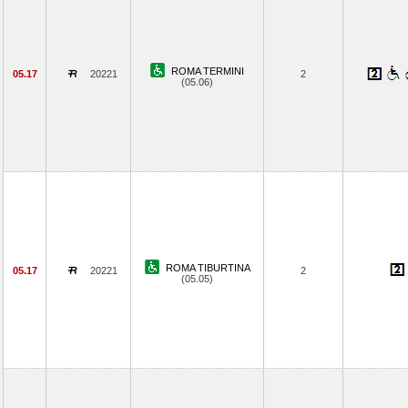
ROMA TERMINI
05.17
20221
2
(05.06)
ROMA TIBURTINA
05.17
20221
2
(05.05)