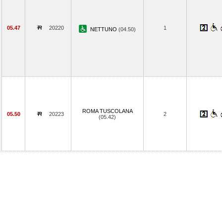
05.47
20220
1
NETTUNO
(04.50)
ROMA TUSCOLANA
05.50
20223
2
(05.42)