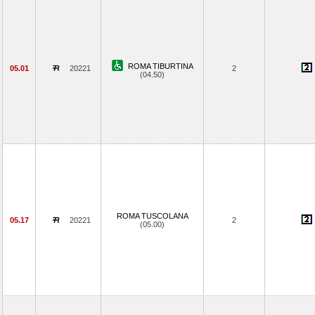
ROMA TIBURTINA
05.01
20221
2
(04.50)
ROMA TUSCOLANA
05.17
20221
2
(05.00)