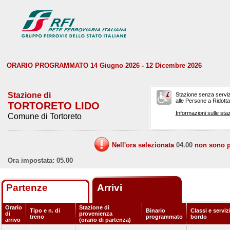
ORARIO PROGRAMMATO 14 Giugno 2026 - 12 Dicembre 2026
Stazione di
Stazione senza serviz
alle Persone a Ridotta 
TORTORETO LIDO
Informazioni sulle staz
Comune di Tortoreto
Nell'ora selezionata
04.00
non sono pr
Ora impostata: 05.00
Partenze
Arrivi
Orario
Stazione di
Tipo e n. di
Binario
Classi e serviz
di
provenienza
treno
programmato
bordo
arrivo
(orario di partenza)