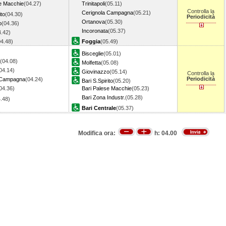
se Macchie
(04.27)
Trinitapoli
(05.11)
Controlla la
Cerignola Campagna
(05.21)
ito
(04.30)
Periodicità
Ortanova
(05.30)
o
(04.36)
Incoronata
(05.37)
4.42)
04.48)
Foggia
(05.49)
Bisceglie
(05.01)
(04.08)
Molfetta
(05.08)
04.14)
Giovinazzo
(05.14)
Controlla la
Periodicità
 Campagna
(04.24)
Bari S.Spirito
(05.20)
04.36)
Bari Palese Macchie
(05.23)
Bari Zona Industr.
(05.28)
4.48)
Bari Centrale
(05.37)
Modifica ora:
h:
04.00