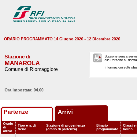
ORARIO PROGRAMMATO 14 Giugno 2026 - 12 Dicembre 2026
Stazione di
Stazione senza serviz
alle Persone a Ridotta 
MANAROLA
Informazioni sulle staz
Comune di Riomaggiore
Ora impostata: 04.00
Partenze
Arrivi
Orario
Tipo e n. di
Stazione di provenienza
Binario
Classi e 
di
treno
(orario di partenza)
programmato
bordo
arrivo