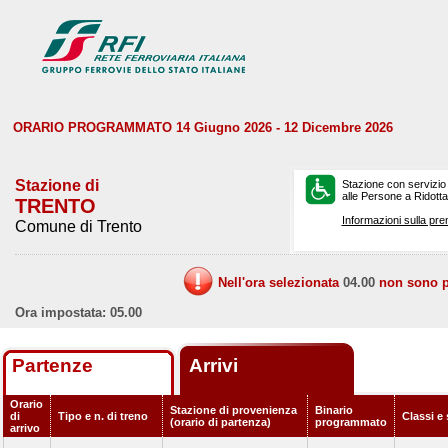
ORARIO PROGRAMMATO 14 Giugno 2026 - 12 Dicembre 2026
Stazione di
Stazione con servizio
alle Persone a Ridotta 
TRENTO
Informazioni sulla pre
Comune di Trento
Nell'ora selezionata
04.00
non sono pr
Ora impostata: 05.00
Partenze
Arrivi
Orario
Stazione di provenienza
Binario
di
Tipo e n. di treno
Classi e 
(orario di partenza)
programmato
arrivo