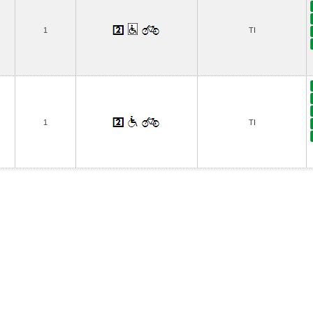
1
TI
1
TI