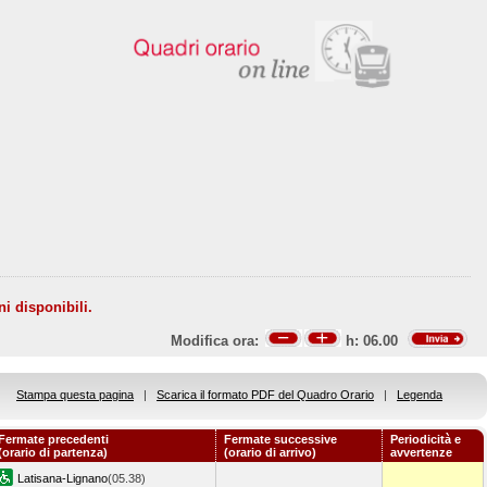
ni disponibili.
Modifica ora:
h:
06.00
Stampa questa pagina
|
Scarica il formato PDF del Quadro Orario
|
Legenda
Fermate precedenti
Fermate successive
Periodicità e
(orario di partenza)
(orario di arrivo)
avvertenze
Latisana-Lignano
(05.38)