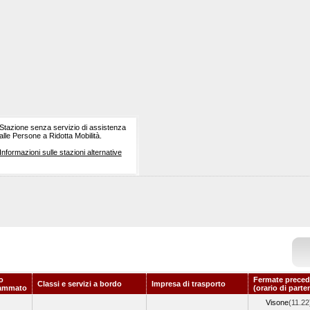
Stazione senza servizio di assistenza
alle Persone a Ridotta Mobilità.
Informazioni sulle stazioni alternative
o
Fermate preced
Classi e servizi a bordo
Impresa di trasporto
ammato
(orario di parte
Visone
(11.22