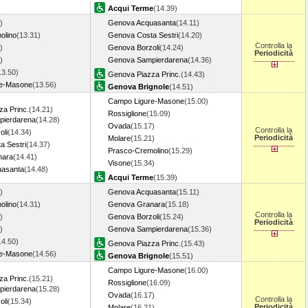
Acqui Terme
(14.39)
)
Genova Acquasanta
(14.11)
olino
(13.31)
Genova Costa Sestri
(14.20)
Controlla la
)
Genova Borzoli
(14.24)
Periodicità
)
Genova Sampierdarena
(14.36)
13.50)
Genova Piazza Princ.
(14.43)
re-Masone
(13.56)
Genova Brignole
(14.51)
Campo Ligure-Masone
(15.00)
a Princ.
(14.21)
Rossiglione
(15.09)
ierdarena
(14.28)
Ovada
(15.17)
Controlla la
oli
(14.34)
Periodicità
Molare
(15.21)
a Sestri
(14.37)
Prasco-Cremolino
(15.29)
nara
(14.41)
Visone
(15.34)
uasanta
(14.48)
Acqui Terme
(15.39)
)
Genova Acquasanta
(15.11)
olino
(14.31)
Genova Granara
(15.18)
Controlla la
)
Genova Borzoli
(15.24)
Periodicità
)
Genova Sampierdarena
(15.36)
14.50)
Genova Piazza Princ.
(15.43)
re-Masone
(14.56)
Genova Brignole
(15.51)
Campo Ligure-Masone
(16.00)
a Princ.
(15.21)
Rossiglione
(16.09)
ierdarena
(15.28)
Ovada
(16.17)
Controlla la
oli
(15.34)
Periodicità
Molare
(16.21)