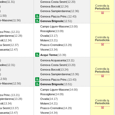
olino
(11.31)
Genova Costa Sestri
(12.20)
Controlla la
)
Genova Borzoli
(12.24)
Periodicità
)
Genova Sampierdarena
(12.36)
11.50)
Genova Piazza Princ.
(12.43)
re-Masone
(11.56)
Genova Brignole
(12.51)
Campo Ligure-Masone
(13.00)
Rossiglione
(13.09)
a Princ.
(12.21)
ierdarena
(12.28)
Ovada
(13.17)
Controlla la
Periodicità
oli
(12.34)
Molare
(13.21)
a Sestri
(12.37)
Prasco-Cremolino
(13.29)
uasanta
(12.47)
Visone
(13.34)
Acqui Terme
(13.39)
)
Genova Acquasanta
(13.11)
olino
(12.31)
Genova Costa Sestri
(13.20)
Controlla la
)
Genova Borzoli
(13.24)
Periodicità
)
Genova Sampierdarena
(13.36)
12.50)
Genova Piazza Princ.
(13.43)
re-Masone
(12.56)
Genova Brignole
(13.51)
Campo Ligure-Masone
(14.00)
Rossiglione
(14.09)
a Princ.
(13.21)
ierdarena
(13.28)
Ovada
(14.17)
Controlla la
Periodicità
oli
(13.34)
Molare
(14.21)
a Sestri
(13.37)
Prasco-Cremolino
(14.29)
uasanta
(13.47)
Visone
(14.34)