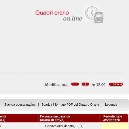
Modifica ora:
h:
12.00
Stampa questa pagina
|
Scarica il formato PDF del Quadro Orario
|
Legenda
enti
Fermate successive
Periodicità e
nza)
(orario di arrivo)
avvertenze
)
Genova Acquasanta
(12.11)