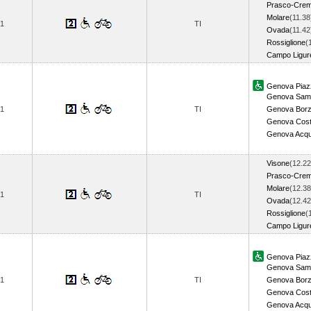
Prasco-Crem
Molare
(11.38
1
TI
Ovada
(11.42
Rossiglione
(
Campo Ligu
Genova Piazz
Genova Samp
1
TI
Genova Borz
Genova Cost
Genova Acq
Visone
(12.22
Prasco-Crem
Molare
(12.38
1
TI
Ovada
(12.42
Rossiglione
(
Campo Ligu
Genova Piazz
Genova Samp
1
TI
Genova Borz
Genova Cost
Genova Acq