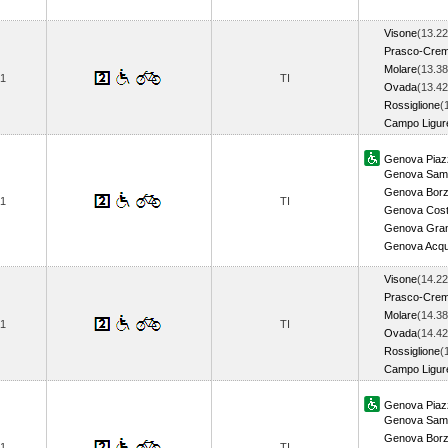
Visone
(13.22
Prasco-Crem
Molare
(13.38
1
TI
Ovada
(13.42
Rossiglione
(
Campo Ligu
Genova Piazz
Genova Samp
Genova Borz
1
TI
Genova Cost
Genova Gra
Genova Acq
Visone
(14.22
Prasco-Crem
Molare
(14.38
1
TI
Ovada
(14.42
Rossiglione
(
Campo Ligu
Genova Piazz
Genova Samp
Genova Borz
1
TI