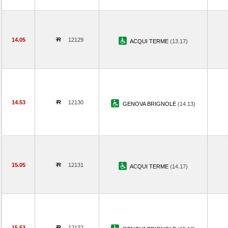
14.05
12129
ACQUI TERME
(13.17)
14.53
12130
GENOVA BRIGNOLE
(14.13)
15.05
12131
ACQUI TERME
(14.17)
15.53
12132