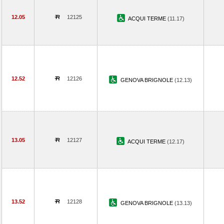
12.05
12125
ACQUI TERME
(11.17)
12.52
12126
GENOVA BRIGNOLE
(12.13)
13.05
12127
ACQUI TERME
(12.17)
13.52
12128
GENOVA BRIGNOLE
(13.13)