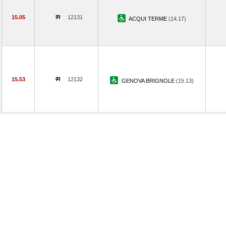
15.05
12131
ACQUI TERME
(14.17)
15.53
12132
GENOVA BRIGNOLE
(15.13)