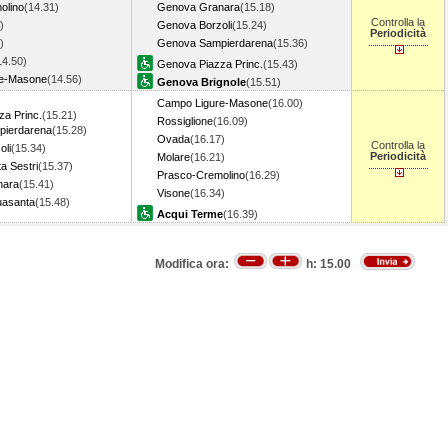
olino
(14.31)
Genova Granara
(15.18)
Controlla la
)
Genova Borzoli
(15.24)
Periodicità
)
Genova Sampierdarena
(15.36)
14.50)
Genova Piazza Princ.
(15.43)
re-Masone
(14.56)
Genova Brignole
(15.51)
Campo Ligure-Masone
(16.00)
a Princ.
(15.21)
Rossiglione
(16.09)
ierdarena
(15.28)
Ovada
(16.17)
Controlla la
oli
(15.34)
Periodicità
Molare
(16.21)
a Sestri
(15.37)
Prasco-Cremolino
(16.29)
nara
(15.41)
Visone
(16.34)
uasanta
(15.48)
Acqui Terme
(16.39)
Modifica ora:
h:
15.00