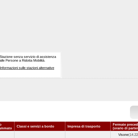
Stazione senza servizio di assistenza
alle Persone a Ridotta Mobilità.
Informazioni sulle stazioni alternative
o
Fermate preced
Classi e servizi a bordo
Impresa di trasporto
ammato
(orario di parte
Visone
(14.22