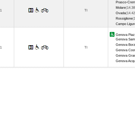
Prasco-Crem
Molare
(14.38
1
TI
Ovada
(14.42
Rossiglione
(
Campo Ligu
Genova Piazz
Genova Samp
Genova Borz
1
TI
Genova Cost
Genova Gra
Genova Acq