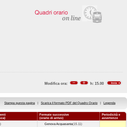
Modifica ora:
h:
15.00
Stampa questa pagina
|
Scarica il formato PDF del Quadro Orario
|
Legenda
enti
Fermate successive
Periodicità e
nza)
(orario di arrivo)
avvertenze
)
Genova Acquasanta
(15.11)