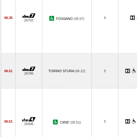
06.35
6
FOSSANO
(05.57)
26702
06.51
TORINO STURA
(06.22)
5
26786
06.51
5
CIRIE'
(05.51)
26406