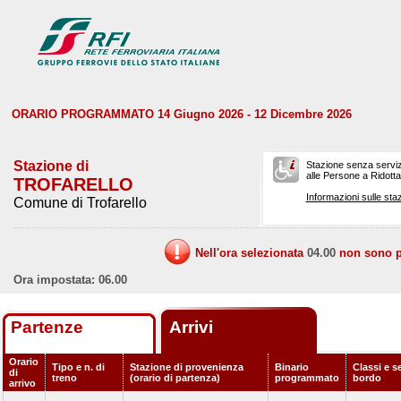
ORARIO PROGRAMMATO 14 Giugno 2026 - 12 Dicembre 2026
Stazione di
Stazione senza serviz
alle Persone a Ridotta 
TROFARELLO
Informazioni sulle staz
Comune di Trofarello
Nell'ora selezionata
04.00
non sono pr
Ora impostata: 06.00
Partenze
Arrivi
Orario
Tipo e n. di
Stazione di provenienza
Binario
Classi e se
di
treno
(orario di partenza)
programmato
bordo
arrivo