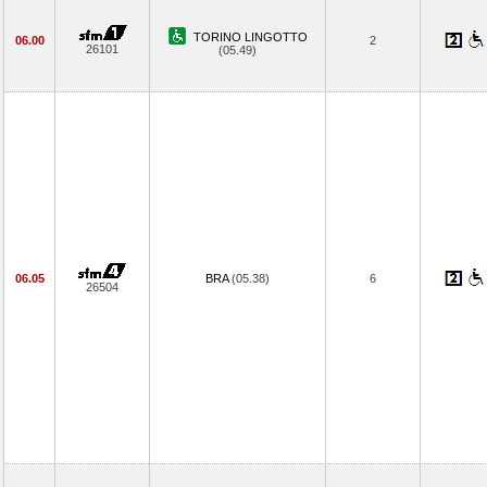
TORINO LINGOTTO
06.00
2
26101
(05.49)
06.05
BRA
(05.38)
6
26504