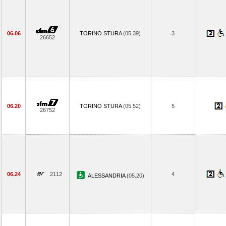
06.06
TORINO STURA
(05.39)
3
26652
06.20
TORINO STURA
(05.52)
5
26752
06.24
2112
4
ALESSANDRIA
(05.20)