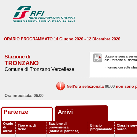
ORARIO PROGRAMMATO 14 Giugno 2026 - 12 Dicembre 2026
Stazione di
Stazione senza serviz
alle Persone a Ridotta 
TRONZANO
Informazioni sulle staz
Comune di Tronzano Vercellese
Nell'ora selezionata
00.00
non sono pr
Ora impostata: 06.00
Partenze
Arrivi
Orario
Stazione di
Tipo e n. di
Binario
Classi e serv
di
provenienza
treno
programmato
bordo
arrivo
(orario di partenza)