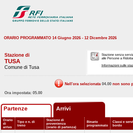
ORARIO PROGRAMMATO 14 Giugno 2026 - 12 Dicembre 2026
Stazione di
Stazione senza serviz
alle Persone a Ridotta 
TUSA
Informazioni sulle staz
Comune di Tusa
Nell'ora selezionata
04.00
non sono pr
Ora impostata: 05.00
Partenze
Arrivi
Orario
Stazione di
Tipo e n. di
Binario
Classi e servi
di
provenienza
treno
programmato
bordo
arrivo
(orario di partenza)