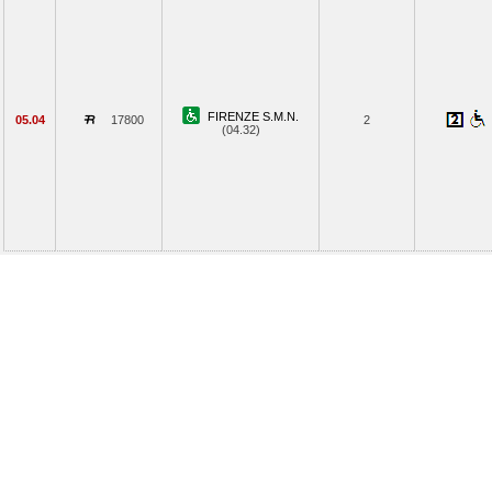
FIRENZE S.M.N.
05.04
17800
2
(04.32)