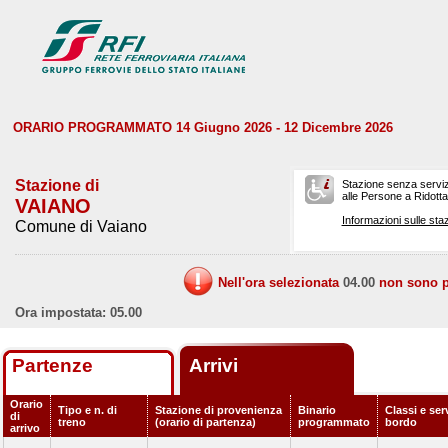
ORARIO PROGRAMMATO 14 Giugno 2026 - 12 Dicembre 2026
Stazione di
Stazione senza serviz
alle Persone a Ridotta 
VAIANO
Informazioni sulle staz
Comune di Vaiano
Nell'ora selezionata
04.00
non sono pr
Ora impostata: 05.00
Partenze
Arrivi
Orario
Tipo e n. di
Stazione di provenienza
Binario
Classi e serv
di
treno
(orario di partenza)
programmato
bordo
arrivo