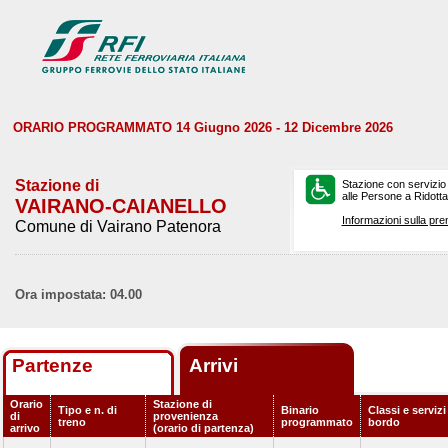
ORARIO PROGRAMMATO 14 Giugno 2026 - 12 Dicembre 2026
Stazione di
Stazione con servizio
alle Persone a Ridotta 
VAIRANO-CAIANELLO
Informazioni sulla pre
Comune di Vairano Patenora
Ora impostata: 04.00
Partenze
Arrivi
Orario
Stazione di
Tipo e n. di
Binario
Classi e servizi
di
provenienza
treno
programmato
bordo
arrivo
(orario di partenza)