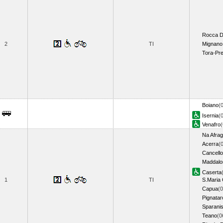
Rocca D
2
TI
Mignano
Tora-Pr
Boiano
(
Isernia
(
Venafro
Na Afrag
Acerra
(
Cancello
Maddalon
Caserta
1
TI
S.Maria 
Capua
(0
Pignatar
Sparani
Teano
(0