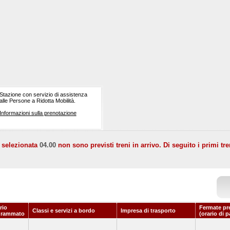
Stazione con servizio di assistenza
alle Persone a Ridotta Mobilità.
Informazioni sulla prenotazione
a selezionata
04.00
non sono previsti treni in arrivo. Di seguito i primi tre
rio
Fermate pr
Classi e servizi a bordo
Impresa di trasporto
grammato
(orario di 