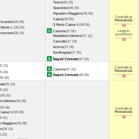
Teano
(06.28)
Sparanise
(06.34)
Pignataro Maggiore
(06.40)
Controlla la
Capua
(06.50)
Periodicità
'evandro
(05.56)
S.Maria Capua V.
(06.56)
 Monte L.
(06.03)
Leggi le
Caserta
(07.05)
esenzano
(06.10)
avvertenze
Maddaloni Inferiore
(07.12)
Cancello
(07.19)
Acerra
(07.26)
Na Afragola
(07.35)
Napoli Centrale
(07.54)
05.15)
Controlla la
Caserta
(07.20)
Periodicità
05.40)
Napoli Centrale
(08.05)
(06.05)
ola
(05.18)
05.26)
(05.32)
i Inferiore
(05.38)
(05.48)
Controlla la
Periodicità
Capua V.
(05.56)
6.01)
o Maggiore
(06.08)
se
(06.14)
6.20)