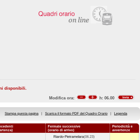
ni disponibili.
Modifica ora:
h:
06.00
Stampa questa pagina
|
Scarica il formato PDF del Quadro Orario
|
Legenda
ecedenti
Fermate successive
Periodicità e
partenza)
(orario di arrivo)
avvertenze
Riardo-Pietramelara
(06.23)