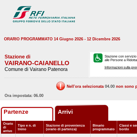
ORARIO PROGRAMMATO 14 Giugno 2026 - 12 Dicembre 2026
Stazione di
Stazione con servizio
alle Persone a Ridotta 
VAIRANO-CAIANELLO
Informazioni sulla pre
Comune di Vairano Patenora
Nell'ora selezionata
04.00
non sono pr
Ora impostata: 06.00
Partenze
Arrivi
Orario
Tipo e n. di
Stazione di provenienza
Binario
Classi e ser
di
treno
(orario di partenza)
programmato
bordo
arrivo