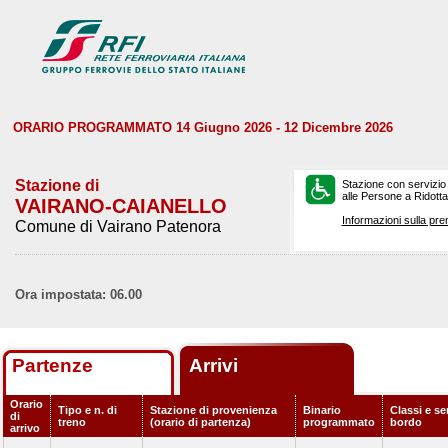
ORARIO PROGRAMMATO 14 Giugno 2026 - 12 Dicembre 2026
Stazione di
Stazione con servizio
alle Persone a Ridotta 
VAIRANO-CAIANELLO
Informazioni sulla pre
Comune di Vairano Patenora
Ora impostata: 06.00
Partenze
Arrivi
Orario
Tipo e n. di
Stazione di provenienza
Binario
Classi e ser
di
treno
(orario di partenza)
programmato
bordo
arrivo