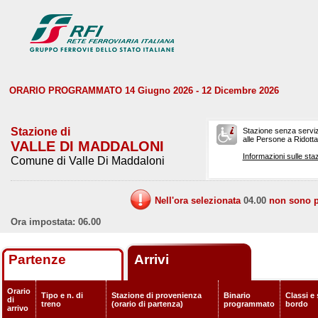
ORARIO PROGRAMMATO 14 Giugno 2026 - 12 Dicembre 2026
Stazione di
Stazione senza serviz
alle Persone a Ridotta 
VALLE DI MADDALONI
Informazioni sulle staz
Comune di Valle Di Maddaloni
Nell'ora selezionata
04.00
non sono pr
Ora impostata: 06.00
Partenze
Arrivi
Orario
Tipo e n. di
Stazione di provenienza
Binario
Classi e 
di
treno
(orario di partenza)
programmato
bordo
arrivo