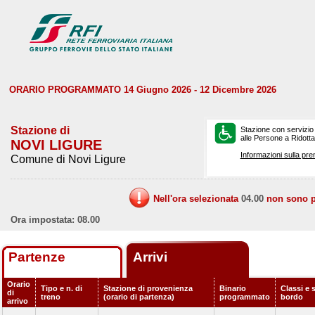
ORARIO PROGRAMMATO 14 Giugno 2026 - 12 Dicembre 2026
Stazione di
Stazione con servizio
alle Persone a Ridotta 
NOVI LIGURE
Informazioni sulla pre
Comune di Novi Ligure
Nell'ora selezionata
04.00
non sono pr
Ora impostata: 08.00
Partenze
Arrivi
Orario
Tipo e n. di
Stazione di provenienza
Binario
Classi e s
di
treno
(orario di partenza)
programmato
bordo
arrivo