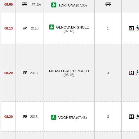
08.05
2713A
TORTONA
(07.35)
GENOVA BRIGNOLE
08.13
2118
1
(07.18)
MILANO GRECO PIRELLI
08.20
2313
3
(06.45)
08.20
2313
3
VOGHERA
(07.46)