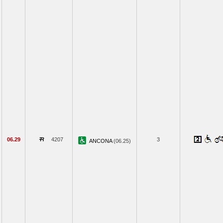
06.29
4207
3
ANCONA
(06.25)