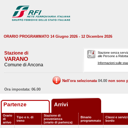
ORARIO PROGRAMMATO 14 Giugno 2026 - 12 Dicembre 2026
Stazione di
Stazione senza serviz
alle Persone a Ridotta 
VARANO
Informazioni sulle staz
Comune di Ancona
Nell'ora selezionata
04.00
non sono pr
Ora impostata: 06.00
Partenze
Arrivi
Orario
Stazione di
Tipo e n. di
Binario
Classi e servizi
di
provenienza
treno
programmato
bordo
arrivo
(orario di partenza)