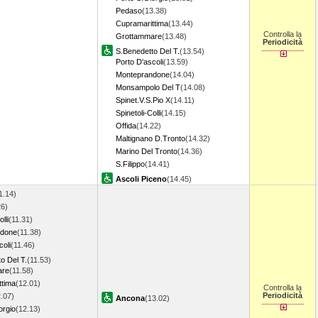
Pedaso
(13.38)
Cupramarittima
(13.44)
Controlla la
Grottammare
(13.48)
Periodicità
S.Benedetto Del T.
(13.54)
Porto D'ascoli
(13.59)
Monteprandone
(14.04)
Monsampolo Del T
(14.08)
Spinet.V.S.Pio X
(14.11)
Spinetoli-Colli
(14.15)
Offida
(14.22)
Maltignano D.Tronto
(14.32)
Marino Del Tronto
(14.36)
S.Filippo
(14.41)
Ascoli Piceno
(14.45)
1.14)
26)
lli
(11.31)
ndone
(11.38)
coli
(11.46)
o Del T.
(11.53)
are
(11.58)
ttima
(12.01)
Controlla la
Periodicità
.07)
Ancona
(13.02)
orgio
(12.13)