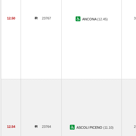
12.50
23767
3
ANCONA
(12.45)
12.54
23764
2
ASCOLI PICENO
(11.10)