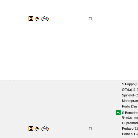
TI
S.Filippo
(1
Offida
(11.
Spinetoli-Co
Montepra
Porto D'as
S.Benedett
Grottamm
Cupramari
TI
Pedaso
(12
Porto S.Gi