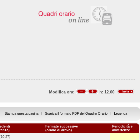
Modifica ora:
h:
12.00
Stampa questa pagina
|
Scarica il formato PDF del Quadro Orario
|
Legenda
edenti
Fermate successive
Periodicità e
rtenza)
(orario di arrivo)
avvertenze
(10.27)