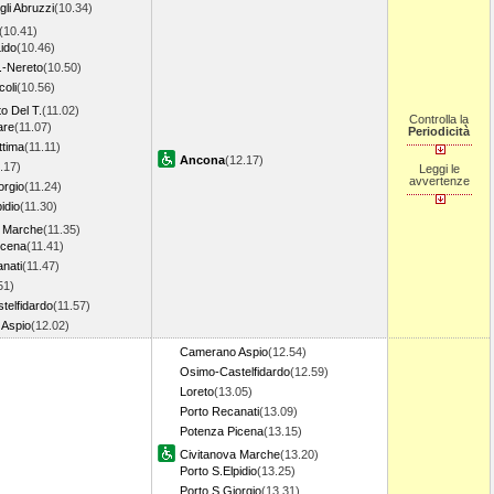
li Abruzzi
(10.34)
(10.41)
Lido
(10.46)
t.-Nereto
(10.50)
coli
(10.56)
o Del T.
(11.02)
Controlla la
are
(11.07)
Periodicità
ttima
(11.11)
Ancona
(12.17)
.17)
Leggi le
avvertenze
orgio
(11.24)
idio
(11.30)
a Marche
(11.35)
icena
(11.41)
nati
(11.47)
51)
telfidardo
(11.57)
Aspio
(12.02)
Camerano Aspio
(12.54)
Osimo-Castelfidardo
(12.59)
Loreto
(13.05)
Porto Recanati
(13.09)
Potenza Picena
(13.15)
Civitanova Marche
(13.20)
Porto S.Elpidio
(13.25)
Porto S.Giorgio
(13.31)