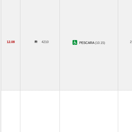
12.08
4210
2
PESCARA
(10.15)