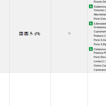
Roseto Deg
Giulianova
Tortoreto 
Alba Adria
Porto D'as
S.Benedett
Grottamm
Cupramari
TI
Pedaso
(11
Porto S.Gi
Porto S.Elp
Civitanov
Potenza P
Porto Reca
Loreto
(11.
Osimo-Cas
Camerano 