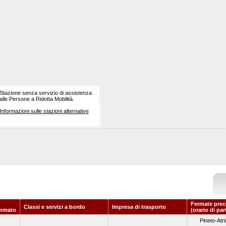
Stazione senza servizio di assistenza
alle Persone a Ridotta Mobilità.
Informazioni sulle stazioni alternative
Fermate prec
Classi e servizi a bordo
Impresa di trasporto
mmato
(orario di pa
Pineto-Atri