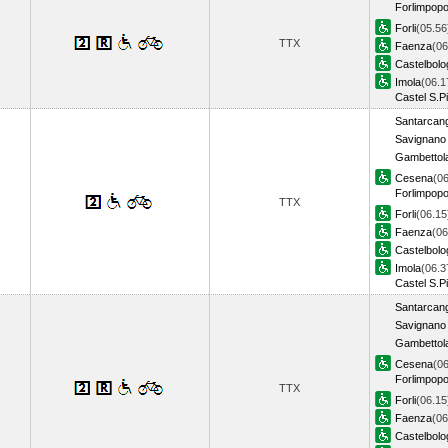
Forlimpopol
Forli
(05.56
TTX
Faenza
(06
Castelbol
Imola
(06.1
Castel S.Pi
Santarcang
Savignano 
Gambettol
Cesena
(06
Forlimpopol
TTX
Forli
(06.15
Faenza
(06
Castelbol
Imola
(06.3
Castel S.Pi
Santarcang
Savignano 
Gambettol
Cesena
(06
Forlimpopol
TTX
Forli
(06.15
Faenza
(06
Castelbol