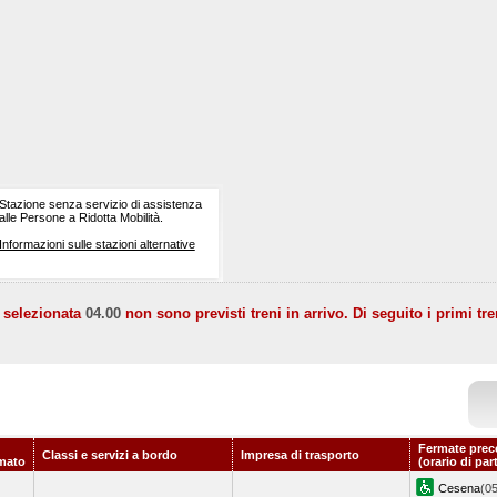
Stazione senza servizio di assistenza
alle Persone a Ridotta Mobilità.
Informazioni sulle stazioni alternative
a selezionata
04.00
non sono previsti treni in arrivo. Di seguito i primi tre
Fermate prec
Classi e servizi a bordo
Impresa di trasporto
mato
(orario di par
Cesena
(05