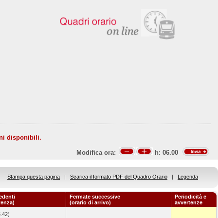
ni disponibili.
Modifica ora:
h:
06.00
Stampa questa pagina
|
Scarica il formato PDF del Quadro Orario
|
Legenda
edenti
Fermate successive
Periodicità e
tenza)
(orario di arrivo)
avvertenze
.42)