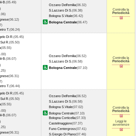
i-B.
(05.49)
Ozzano Dell'emilia
(06.32)
)
Controlla la
S.Lazzaro Di S.
(06.38)
Periodicità
.06)
Bologna S.Vitale
(06.42)
ognese
(06.12)
Bologna Centrale
(06.47)
7)
etro T.
(06.24)
elo Di R.
(05.45)
Sul R.
(05.50)
a
(05.55)
.00)
Ozzano Dell'emilia
(06.52)
Controlla la
i-B.
(06.07)
Periodicità
S.Lazzaro Di S.
(06.58)
)
Bologna Centrale
(07.10)
.25)
ognese
(06.31)
7)
etro T.
(06.44)
elo Di R.
(05.45)
Ozzano Dell'emilia
(06.52)
Sul R.
(05.50)
S.Lazzaro Di S.
(06.58)
a
(05.55)
Bologna S.Vitale
(07.02)
Controlla la
.00)
Periodicità
Bologna Centrale
(07.10)
i-B.
(06.07)
Bologna Corticella
(07.33)
Leggi le
)
Castelmaggiore
(07.37)
avvertenze
.25)
Funo Centergross
(07.41)
ognese
(06.31)
S.Giorgio Di Piano
(07.46)