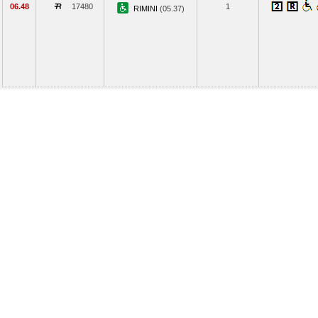
06.48
17480
1
RIMINI
(05.37)