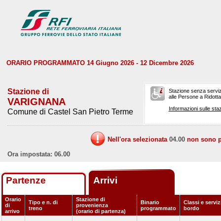
ORARIO PROGRAMMATO 14 Giugno 2026 - 12 Dicembre 2026
Stazione di
Stazione senza serviz
alle Persone a Ridotta 
VARIGNANA
Informazioni sulle staz
Comune di Castel San Pietro Terme
Nell'ora selezionata
04.00
non sono pr
Ora impostata: 06.00
Partenze
Arrivi
Orario
Stazione di
Tipo e n. di
Binario
Classi e serviz
di
provenienza
treno
programmato
bordo
arrivo
(orario di partenza)