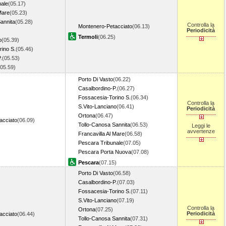
nale
(05.17)
Mare
(05.23)
annita
(05.28)
Controlla la
Montenero-Petacciato
(06.13)
Periodicità
Termoli
(06.25)
o
(05.39)
ino S.
(05.46)
.
(05.53)
(05.59)
Porto Di Vasto
(06.22)
Casalbordino-P.
(06.27)
Fossacesia-Torino S.
(06.34)
Controlla la
S.Vito-Lanciano
(06.41)
Periodicità
Ortona
(06.47)
acciato
(06.09)
Tollo-Canosa Sannita
(06.53)
Leggi le
avvertenze
Francavilla Al Mare
(06.58)
Pescara Tribunale
(07.05)
Pescara Porta Nuova
(07.08)
Pescara
(07.15)
Porto Di Vasto
(06.58)
Casalbordino-P.
(07.03)
Fossacesia-Torino S.
(07.11)
S.Vito-Lanciano
(07.19)
Controlla la
Ortona
(07.25)
Periodicità
acciato
(06.44)
Tollo-Canosa Sannita
(07.31)