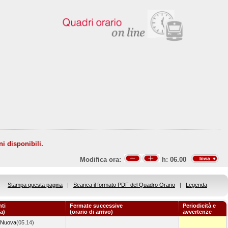
ni disponibili.
Modifica ora:
h:
06.00
Stampa questa pagina
|
Scarica il formato PDF del Quadro Orario
|
Legenda
ti
Fermate successive
Periodicità e
a)
(orario di arrivo)
avvertenze
 Nuova
(05.14)