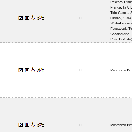
Pescara Tribu
Francavilla Al 
Tollo-Canosa S
TI
Ortona
(05.34)
S.Vito-Lancian
Fossacesia-Tor
Casalbordino-P
Porto Di Vasto
TI
Montenero-Pet
TI
Montenero-Pet