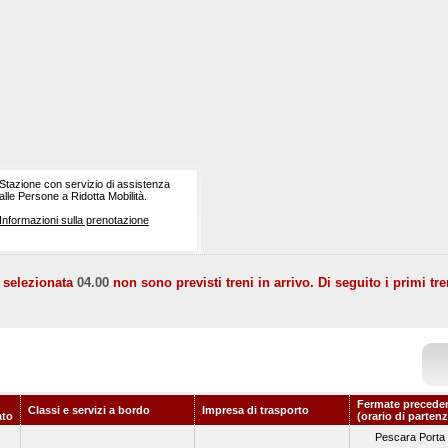
Stazione con servizio di assistenza
alle Persone a Ridotta Mobilità.
Informazioni sulla prenotazione
a selezionata
04.00
non sono previsti treni in arrivo. Di seguito i primi tre
Fermate preceden
Classi e servizi a bordo
Impresa di trasporto
to
(orario di partenz
Pescara Porta