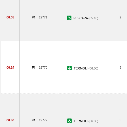
06.05
19771
2
PESCARA
(05.10)
06.14
19770
3
TERMOLI
(06.00)
06.50
19772
3
TERMOLI
(06.35)