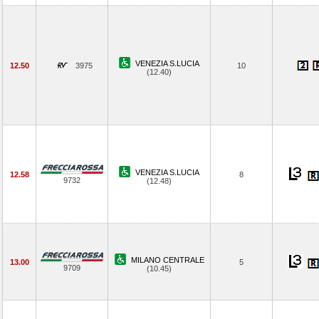
VENEZIA S.LUCIA
12.50
3975
10
(12.40)
VENEZIA S.LUCIA
12.58
8
9732
(12.48)
MILANO CENTRALE
13.00
5
9709
(10.45)