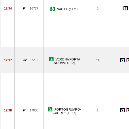
12.34
16777
3
SACILE
(11.23)
VERONA PORTA
12.37
3513
11
NUOVA
(11.22)
PORTOGRUARO-
12.38
17030
1
CAORLE
(11.37)