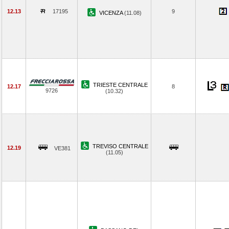
12.13
17195
9
VICENZA
(11.08)
TRIESTE CENTRALE
12.17
8
9726
(10.32)
TREVISO CENTRALE
12.19
VE381
(11.05)