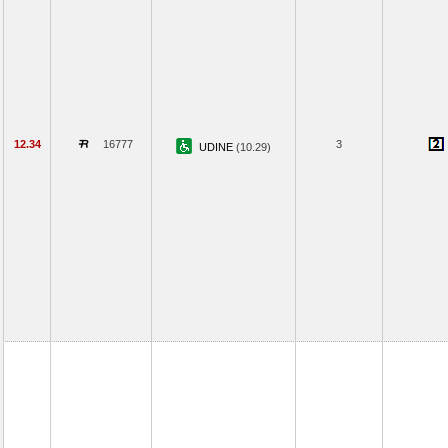
12.34
16777
3
UDINE
(10.29)