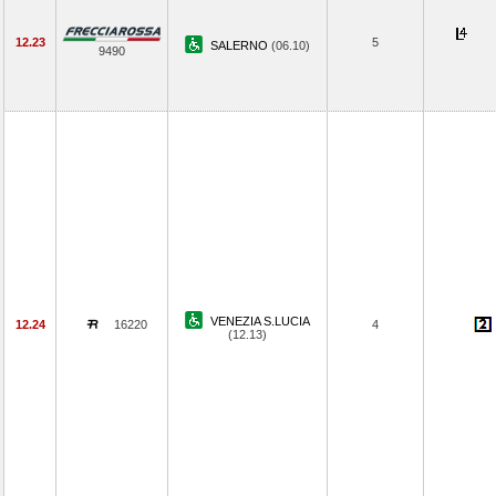
12.23
5
SALERNO
(06.10)
9490
VENEZIA S.LUCIA
12.24
16220
4
(12.13)