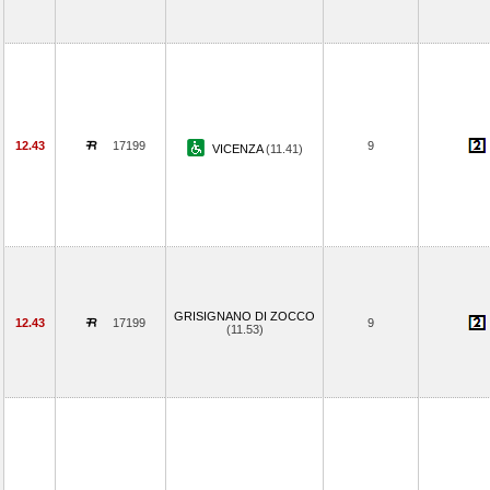
12.43
17199
9
VICENZA
(11.41)
GRISIGNANO DI ZOCCO
12.43
17199
9
(11.53)