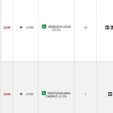
VENEZIA S.LUCIA
13.02
17089
10
(12.51)
PORTOGRUARO-
13.04
17032
1
CAORLE
(12.05)