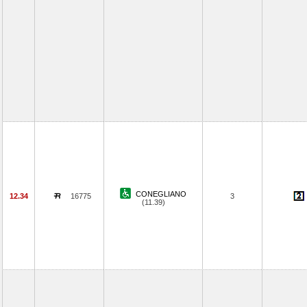
CONEGLIANO
12.34
16775
3
(11.39)