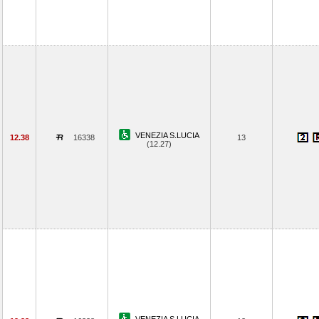
VENEZIA S.LUCIA
12.38
16338
13
(12.27)