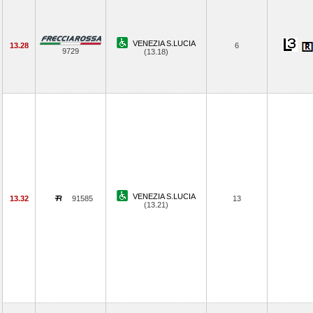
VENEZIA S.LUCIA
13.28
6
9729
(13.18)
VENEZIA S.LUCIA
13.32
91585
13
(13.21)