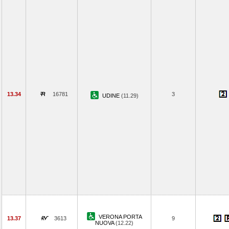
13.34
16781
3
UDINE
(11.29)
VERONA PORTA
13.37
3613
9
NUOVA
(12.22)