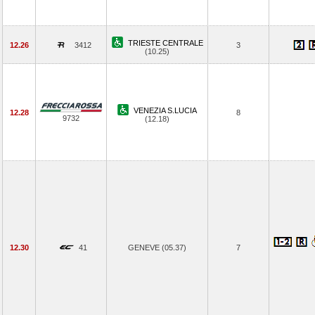
TRIESTE CENTRALE
12.26
3412
3
(10.25)
VENEZIA S.LUCIA
12.28
8
9732
(12.18)
12.30
41
GENEVE (05.37)
7