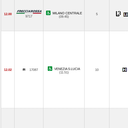
MILANO CENTRALE
12.00
5
9717
(09.45)
VENEZIA S.LUCIA
12.02
17087
10
(11.51)