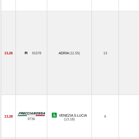
13.26
91578
ADRIA
(11.55)
13
VENEZIA S.LUCIA
13.28
6
9736
(13.18)