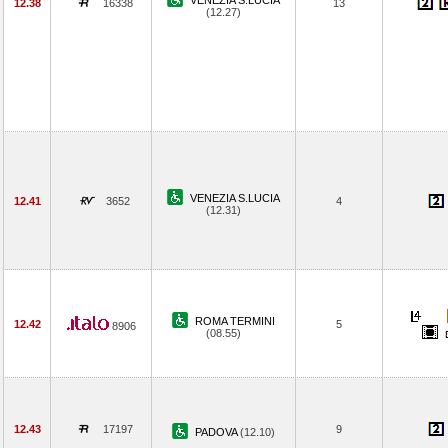
VENEZIA S.LUCIA
12.38
16338
13
(12.27)
VENEZIA S.LUCIA
12.41
3652
4
(12.31)
ROMA TERMINI
12.42
5
8906
(08.55)
12.43
17197
9
PADOVA
(12.10)