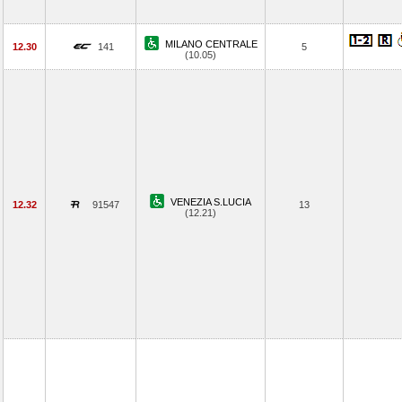
MILANO CENTRALE
12.30
141
5
(10.05)
VENEZIA S.LUCIA
12.32
91547
13
(12.21)