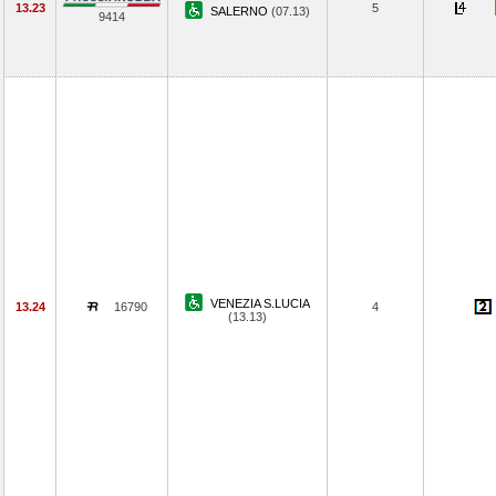
13.23
5
SALERNO
(07.13)
9414
VENEZIA S.LUCIA
13.24
16790
4
(13.13)