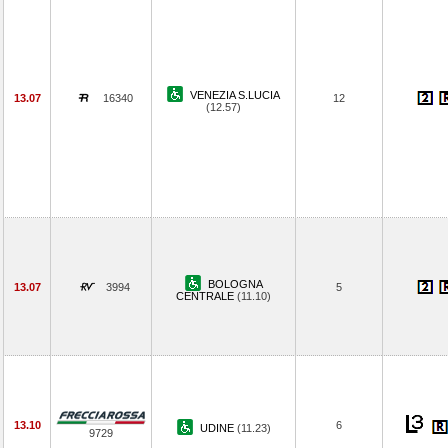
VENEZIA S.LUCIA
13.07
16340
12
(12.57)
BOLOGNA
13.07
3994
5
CENTRALE
(11.10)
13.10
6
UDINE
(11.23)
9729