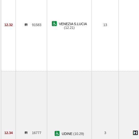
VENEZIA S.LUCIA
12.32
91583
13
(12.21)
12.34
16777
3
UDINE
(10.29)