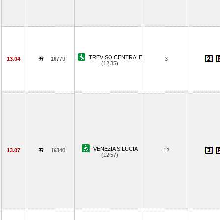
TREVISO CENTRALE
13.04
16779
3
(12.35)
VENEZIA S.LUCIA
13.07
16340
12
(12.57)