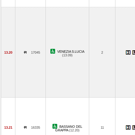
VENEZIA S.LUCIA
13.20
17045
2
(13.09)
BASSANO DEL
13.21
16335
11
GRAPPA
(12.20)