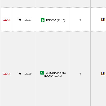
12.43
17197
9
PADOVA
(12.10)
VERONA PORTA
12.43
17199
9
NUOVA
(10.41)