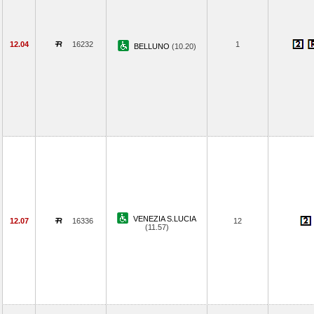
12.04
16232
1
BELLUNO
(10.20)
VENEZIA S.LUCIA
12.07
16336
12
(11.57)