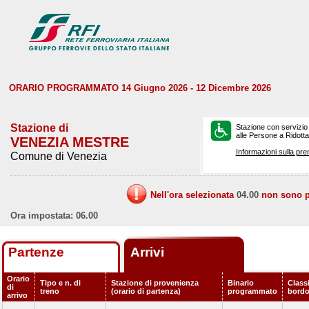
ORARIO PROGRAMMATO 14 Giugno 2026 - 12 Dicembre 2026
Stazione di
Stazione con servizio
alle Persone a Ridotta 
VENEZIA MESTRE
Informazioni sulla pre
Comune di Venezia
Nell'ora selezionata
04.00
non sono pr
Ora impostata: 06.00
Partenze
Arrivi
Orario
Tipo e n. di
Stazione di provenienza
Binario
Classi
di
treno
(orario di partenza)
programmato
bord
arrivo