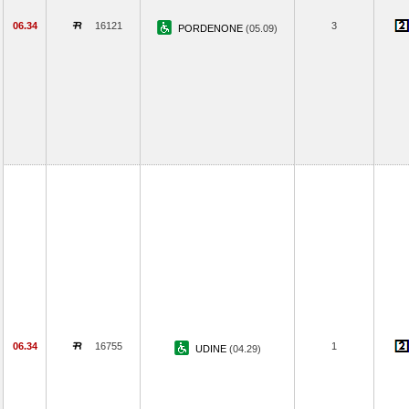
06.34
16121
3
PORDENONE
(05.09)
06.34
16755
1
UDINE
(04.29)