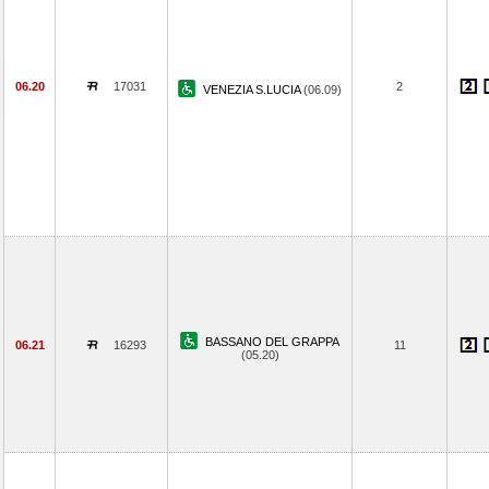
06.20
17031
2
VENEZIA S.LUCIA
(06.09)
BASSANO DEL GRAPPA
06.21
16293
11
(05.20)