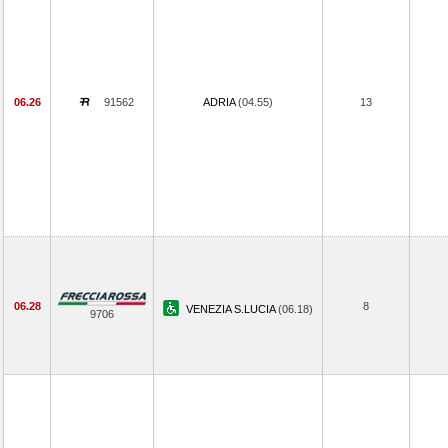
06.26
91562
ADRIA
(04.55)
13
06.28
8
VENEZIA S.LUCIA
(06.18)
9706