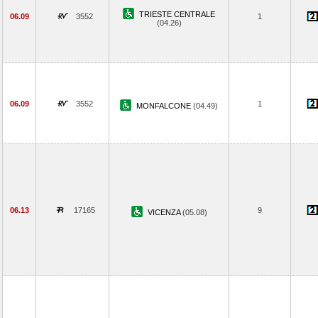
TRIESTE CENTRALE
06.09
3552
1
(04.26)
06.09
3552
1
MONFALCONE
(04.49)
06.13
17165
9
VICENZA
(05.08)