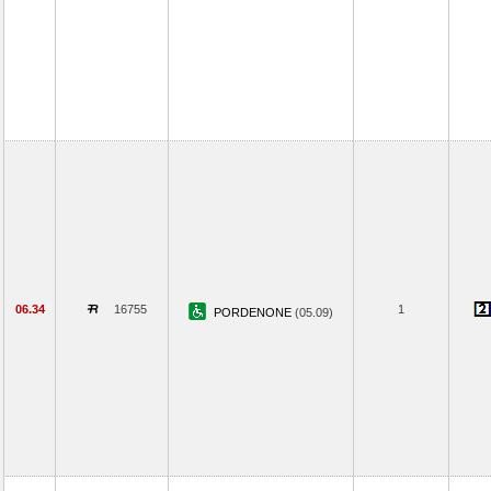
06.34
16755
1
PORDENONE
(05.09)