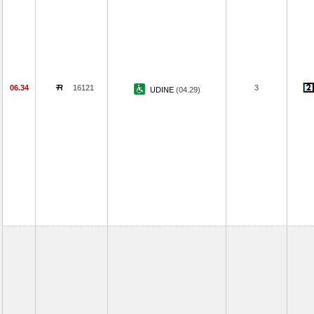
06.34
16121
3
UDINE
(04.29)