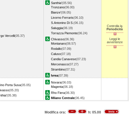
Santhia'
(05.56)
Tronzano
(06.00)
Bianze'
(06.05)
Livorno Ferraris
(06.10)
S.Antonino Di S.
(06.15)
Controlla la
Saluggia
(06.19)
Periodicità
Torrazza Piemonte
(06.24)
go Vercelli
(05.37)
Leggi le
Chivasso
(06.36)
avvertenze
Montanaro
(06.57)
Rodallo
(07.09)
Caluso
(07.18)
Candia Canavese
(07.23)
Mercenasco
(07.27)
Strambino
(07.31)
Ivrea
(07.39)
Novara
(06.03)
rino Porta Susa
(05.05)
Magenta
(06.18)
ivasso
(05.20)
Rho Fiera
(06.30)
thia'
(05.38)
Milano Centrale
(06.45)
Modifica ora:
h:
05.00