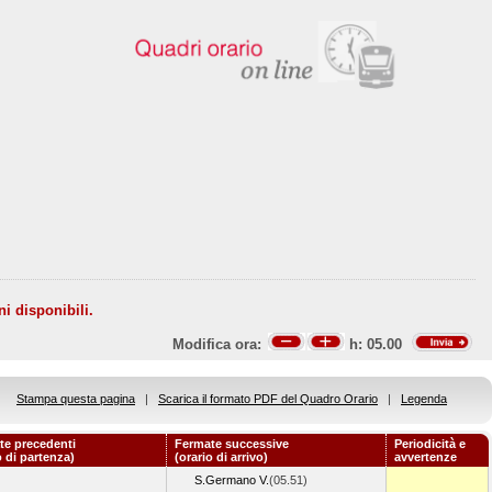
ni disponibili.
Modifica ora:
h:
05.00
Stampa questa pagina
|
Scarica il formato PDF del Quadro Orario
|
Legenda
te precedenti
Fermate successive
Periodicità e
o di partenza)
(orario di arrivo)
avvertenze
S.Germano V.
(05.51)