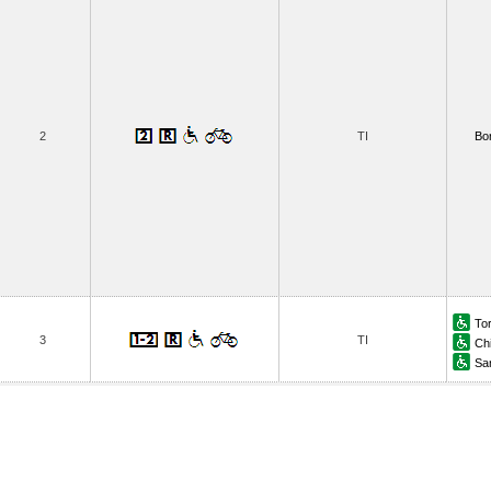
2
TI
Bor
To
3
TI
Ch
San