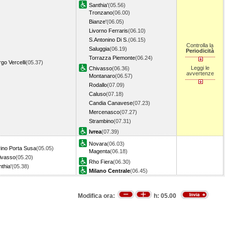
Santhia'
(05.56)
Tronzano
(06.00)
Bianze'
(06.05)
Livorno Ferraris
(06.10)
S.Antonino Di S.
(06.15)
Controlla la
Saluggia
(06.19)
Periodicità
Torrazza Piemonte
(06.24)
go Vercelli
(05.37)
Leggi le
Chivasso
(06.36)
avvertenze
Montanaro
(06.57)
Rodallo
(07.09)
Caluso
(07.18)
Candia Canavese
(07.23)
Mercenasco
(07.27)
Strambino
(07.31)
Ivrea
(07.39)
Novara
(06.03)
rino Porta Susa
(05.05)
Magenta
(06.18)
ivasso
(05.20)
Rho Fiera
(06.30)
thia'
(05.38)
Milano Centrale
(06.45)
Modifica ora:
h:
05.00