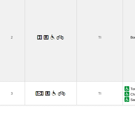
2
TI
Bor
To
3
TI
Ch
San