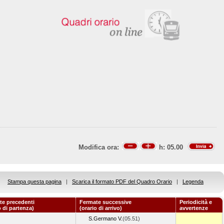
Modifica ora:
h:
05.00
Stampa questa pagina
|
Scarica il formato PDF del Quadro Orario
|
Legenda
te precedenti
Fermate successive
Periodicità e
o di partenza)
(orario di arrivo)
avvertenze
S.Germano V.
(05.51)