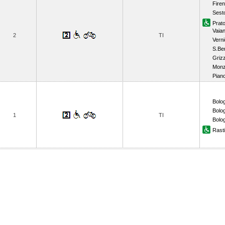
Firen
Sesto
Prato
Vaia
2
TI
Vern
S.Be
Griz
Monz
Pian
Bolog
Bolo
1
TI
Bolog
Rast