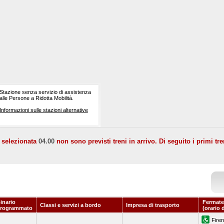
Stazione senza servizio di assistenza
alle Persone a Ridotta Mobilità.
Informazioni sulle stazioni alternative
a selezionata
04.00
non sono previsti treni in arrivo. Di seguito i primi tre
inario
Fermate
Classi e servizi a bordo
Impresa di trasporto
rogrammato
(orario 
Firen