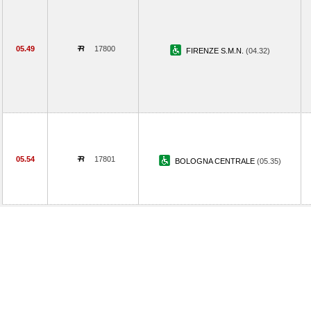
05.49
17800
FIRENZE S.M.N.
(04.32)
05.54
17801
BOLOGNA CENTRALE
(05.35)