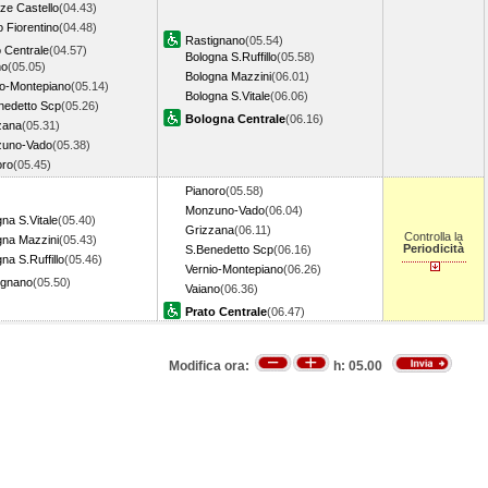
ze Castello
(04.43)
 Fiorentino
(04.48)
Rastignano
(05.54)
 Centrale
(04.57)
Bologna S.Ruffillo
(05.58)
no
(05.05)
Bologna Mazzini
(06.01)
io-Montepiano
(05.14)
Bologna S.Vitale
(06.06)
nedetto Scp
(05.26)
Bologna Centrale
(06.16)
zana
(05.31)
uno-Vado
(05.38)
oro
(05.45)
Pianoro
(05.58)
Monzuno-Vado
(06.04)
na S.Vitale
(05.40)
Grizzana
(06.11)
Controlla la
gna Mazzini
(05.43)
Periodicità
S.Benedetto Scp
(06.16)
na S.Ruffillo
(05.46)
Vernio-Montepiano
(06.26)
ignano
(05.50)
Vaiano
(06.36)
Prato Centrale
(06.47)
Modifica ora:
h:
05.00