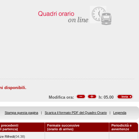
ni disponibili.
Modifica ora:
h:
05.00
Stampa questa pagina
|
Scarica il formato PDF del Quadro Orario
|
Legenda
 precedenti
Fermate successive
Periodicità e
di partenza)
(orario di arrivo)
avvertenze
ze Rifredi
(04.38)