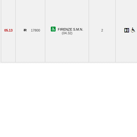
FIRENZE S.M.N.
05.13
17800
2
(04.32)