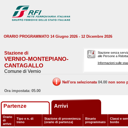
ORARIO PROGRAMMATO 14 Giugno 2026 - 12 Dicembre 2026
Stazione di
Stazione senza serviz
alle Persone a Ridotta 
VERNIO-MONTEPIANO-
Informazioni sulle staz
CANTAGALLO
Comune di Vernio
Nell'ora selezionata
04.00
non sono pr
Ora impostata: 05.00
Partenze
Arrivi
Orario
Tipo e n. di
Stazione di provenienza
Binario
Classi e serv
di
treno
(orario di partenza)
programmato
bordo
arrivo