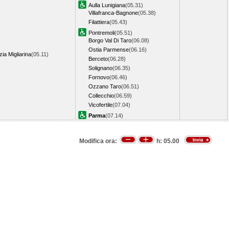
Aulla Lunigiana
(05.31)
Villafranca-Bagnone
(05.38)
Filattiera
(05.43)
Pontremoli
(05.51)
Borgo Val Di Taro
(06.08)
Ostia Parmense
(06.16)
ia Migliarina
(05.11)
Berceto
(06.28)
Solignano
(06.35)
Fornovo
(06.46)
Ozzano Taro
(06.51)
Collecchio
(06.59)
Vicofertile
(07.04)
Parma
(07.14)
Modifica ora:
h:
05.00