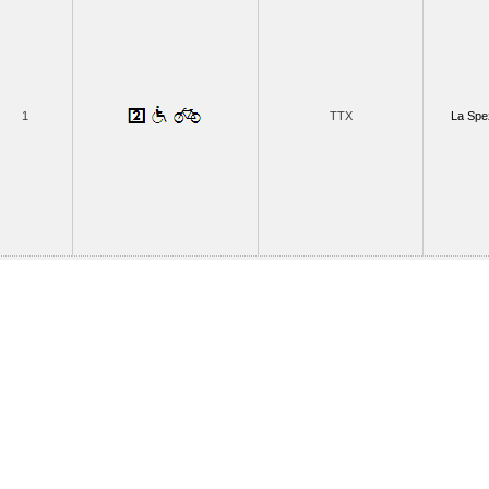
1
TTX
La Spez