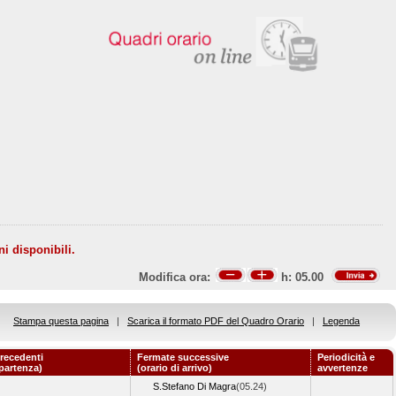
ni disponibili.
Modifica ora:
h:
05.00
Stampa questa pagina
|
Scarica il formato PDF del Quadro Orario
|
Legenda
recedenti
Fermate successive
Periodicità e
 partenza)
(orario di arrivo)
avvertenze
S.Stefano Di Magra
(05.24)