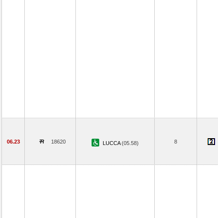
06.23
18620
8
LUCCA
(05.58)