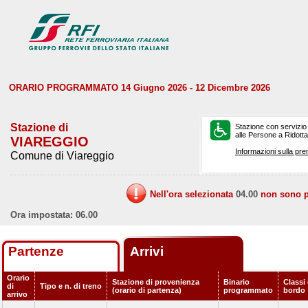
ORARIO PROGRAMMATO 14 Giugno 2026 - 12 Dicembre 2026
Stazione di
Stazione con servizio
alle Persone a Ridotta 
VIAREGGIO
Informazioni sulla pre
Comune di Viareggio
Nell'ora selezionata
04.00
non sono pr
Ora impostata: 06.00
Partenze
Arrivi
Orario
Stazione di provenienza
Binario
Classi 
di
Tipo e n. di treno
(orario di partenza)
programmato
bordo
arrivo