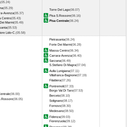
a
(05.24)
na
(05.29)
Torre Del Lago
(06.07)
ra-Avenza
(05.37)
Pisa S.Rossore
(06.16)
 Centro
(05.43)
Pisa Centrale
(06.24)
 Dei Marmi
(05.49)
santa
(05.53)
ore Lido-C.
(05.58)
Pietrasanta
(06.24)
Forte Dei Marmi
(06.28)
Massa Centro
(06.34)
Carrara-Avenza
(06.40)
Sarzana
(06.49)
S.Stefano Di Magra
(07.04)
Aulla Lunigiana
(07.11)
Villafranca-Bagnone
(07.19)
Filattiera
(07.26)
Pontremoli
(07.33)
Borgo Val Di Taro
(07.53)
entrale
(06.00)
Berceto
(08.10)
S.Rossore
(06.05)
Solignano
(08.17)
Fornovo
(08.30)
Medesano
(08.50)
Fidenza
(09.03)
Fiorenzuola
(09.12)