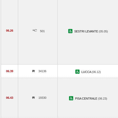
06.26
501
SESTRI LEVANTE
(05.05)
06.39
34136
LUCCA
(06.12)
06.43
19330
PISA CENTRALE
(06.23)