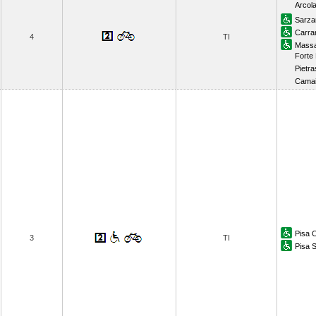
Arcol
Sarza
Carra
4
TI
Massa
Forte
Pietra
Camai
Pisa C
3
TI
Pisa 