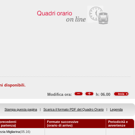
ni disponibili.
Modifica ora:
h:
06.00
Stampa questa pagina
|
Scarica il formato PDF del Quadro Orario
|
Legenda
precedenti
Fermate successive
Periodicità e
i partenza)
(orario di arrivo)
avvertenze
zia Migliarina
(05.16)