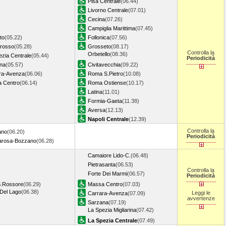
Pisa Centrale
(06.44)
Livorno Centrale
(07.01)
Cecina
(07.26)
Campiglia Marittima
(07.45)
to
(05.22)
Follonica
(07.56)
rosso
(05.28)
Grosseto
(08.17)
Controlla la
Orbetello
(08.36)
ezia Centrale
(05.44)
Periodicità
na
(05.57)
Civitavecchia
(09.22)
ra-Avenza
(06.06)
Roma S.Pietro
(10.08)
 Centro
(06.14)
Roma Ostiense
(10.17)
Latina
(11.01)
Formia-Gaeta
(11.38)
Aversa
(12.13)
Napoli Centrale
(12.39)
Controlla la
ano
(06.20)
Periodicità
rosa-Bozzano
(06.28)
Camaiore Lido-C.
(06.48)
Pietrasanta
(06.53)
Controlla la
Forte Dei Marmi
(06.57)
Periodicità
S.Rossore
(06.29)
Massa Centro
(07.03)
 Del Lago
(06.38)
Leggi le
Carrara-Avenza
(07.09)
avvertenze
Sarzana
(07.19)
La Spezia Migliarina
(07.42)
La Spezia Centrale
(07.49)