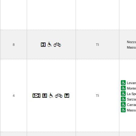
Nozz
8
TI
Massa
Levan
Monte
La Sp
4
TI
Sarza
Carra
Massa