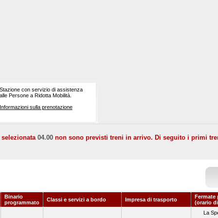
Stazione con servizio di assistenza
alle Persone a Ridotta Mobilità.
Informazioni sulla prenotazione
a selezionata
04.00
non sono previsti treni in arrivo. Di seguito i primi tre
Binario
Fermate 
Classi e servizi a bordo
Impresa di trasporto
programmato
(orario d
La Spe