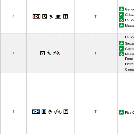
Genov
Chiava
4
TI
La Sp
Massa
La Spe
Sarza
Carra
4
TI
Massa
Forte
Pietra
Camai
3
TI
Pisa C