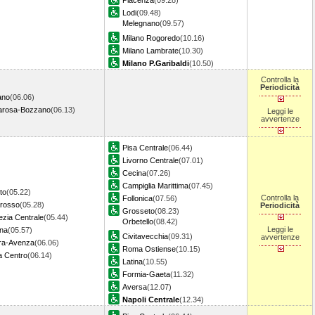
Piacenza
(09.28)
Lodi
(09.48)
Melegnano
(09.57)
Milano Rogoredo
(10.16)
Milano Lambrate
(10.30)
Milano P.Garibaldi
(10.50)
Controlla la
Periodicità
ano
(06.06)
rosa-Bozzano
(06.13)
Leggi le
avvertenze
Pisa Centrale
(06.44)
Livorno Centrale
(07.01)
Cecina
(07.26)
Campiglia Marittima
(07.45)
to
(05.22)
Controlla la
Follonica
(07.56)
rosso
(05.28)
Periodicità
Grosseto
(08.23)
ezia Centrale
(05.44)
Orbetello
(08.42)
Leggi le
na
(05.57)
Civitavecchia
(09.31)
avvertenze
ra-Avenza
(06.06)
Roma Ostiense
(10.15)
 Centro
(06.14)
Latina
(10.55)
Formia-Gaeta
(11.32)
Aversa
(12.07)
Napoli Centrale
(12.34)