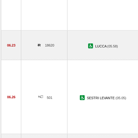
06.23
18620
LUCCA
(05.58)
06.26
501
SESTRI LEVANTE
(05.05)