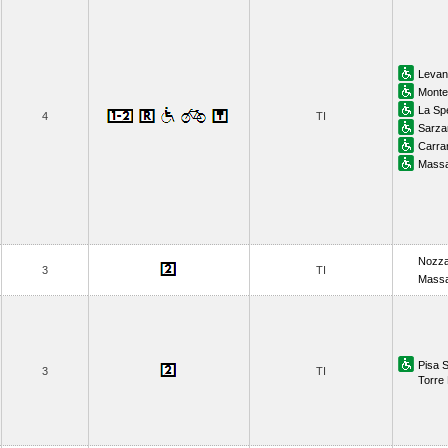
Levan
Monte
La Sp
4
TI
Sarza
Carra
Massa
Nozz
3
TI
Massa
Pisa 
3
TI
Torre