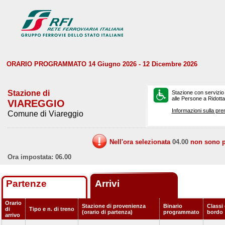
ORARIO PROGRAMMATO 14 Giugno 2026 - 12 Dicembre 2026
Stazione di
Stazione con servizio
alle Persone a Ridotta 
VIAREGGIO
Informazioni sulla pre
Comune di Viareggio
Nell'ora selezionata
04.00
non sono pr
Ora impostata: 06.00
Partenze
Arrivi
Orario
Stazione di provenienza
Binario
Classi 
di
Tipo e n. di treno
(orario di partenza)
programmato
bordo
arrivo