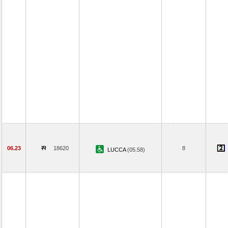
06.23
18620
8
LUCCA
(05.58)