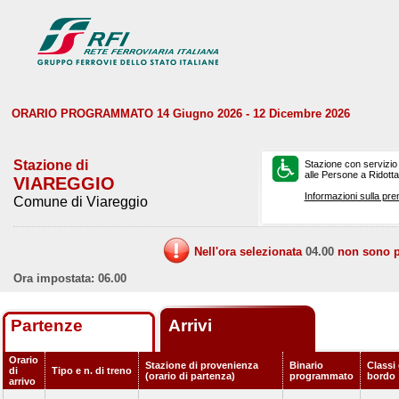
ORARIO PROGRAMMATO 14 Giugno 2026 - 12 Dicembre 2026
Stazione di
Stazione con servizio
alle Persone a Ridotta 
VIAREGGIO
Informazioni sulla pre
Comune di Viareggio
Nell'ora selezionata
04.00
non sono pr
Ora impostata: 06.00
Partenze
Arrivi
Orario
Stazione di provenienza
Binario
Classi 
di
Tipo e n. di treno
(orario di partenza)
programmato
bordo
arrivo