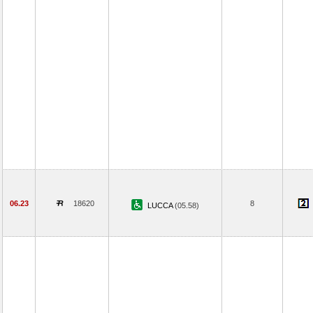
06.23
18620
8
LUCCA
(05.58)