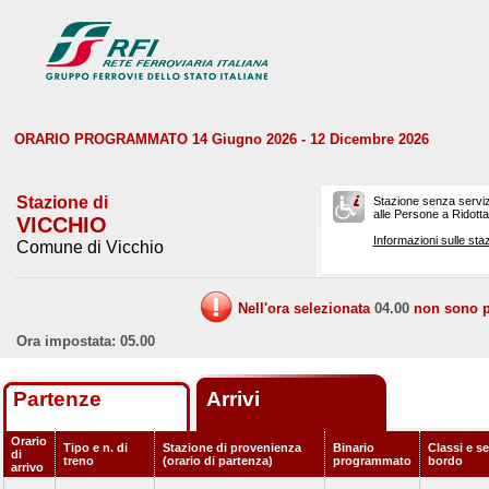
ORARIO PROGRAMMATO 14 Giugno 2026 - 12 Dicembre 2026
Stazione di
Stazione senza serviz
alle Persone a Ridotta 
VICCHIO
Informazioni sulle staz
Comune di Vicchio
Nell'ora selezionata
04.00
non sono pr
Ora impostata: 05.00
Partenze
Arrivi
Orario
Tipo e n. di
Stazione di provenienza
Binario
Classi e se
di
treno
(orario di partenza)
programmato
bordo
arrivo