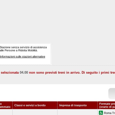
Stazione senza servizio di assistenza
alle Persone a Ridotta Mobilità.
Informazioni sulle stazioni alternative
a selezionata
04.00
non sono previsti treni in arrivo. Di seguito i primi tre
io
Fermate pr
Classi e servizi a bordo
Impresa di trasporto
rammato
(orario di p
Roma Tr