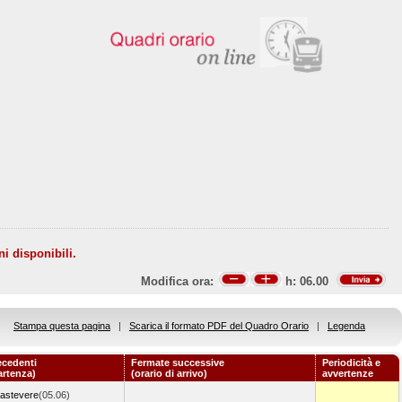
ni disponibili.
Modifica ora:
h:
06.00
Stampa questa pagina
|
Scarica il formato PDF del Quadro Orario
|
Legenda
ecedenti
Fermate successive
Periodicità e
artenza)
(orario di arrivo)
avvertenze
astevere
(05.06)