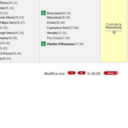
Pietro
(05.12)
elia
(05.16)
05.21)
Bracciano
(06.19)
nte Mario
(05.24)
Manziana
(06.39)
ilippo Neri
(05.27)
Oriolo
(06.46)
Controlla la
Periodicità
05.30)
Capranica-Sutri
(07.08)
egli Ottavi
(05.33)
Vetralla
(07.25)
iniana
(05.36)
Tre Croci
(07.29)
a
(05.40)
Viterbo P.Romana
(07.39)
05.43)
Di Roma
(05.49)
a
(05.54)
Modifica ora:
h:
06.00