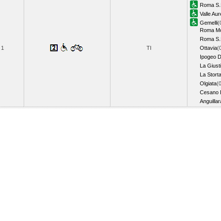
Roma S.
Valle Aur
Gemelli
(
Roma Mo
Roma S.F
1
TI
Ottavia
(
Ipogeo D
La Giust
La Stort
Olgiata
(
Cesano 
Anguillar