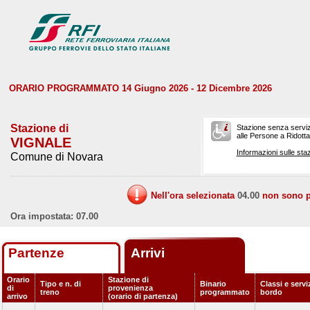
ORARIO PROGRAMMATO 14 Giugno 2026 - 12 Dicembre 2026
Stazione di
Stazione senza serviz
alle Persone a Ridotta 
VIGNALE
Informazioni sulle staz
Comune di Novara
Nell'ora selezionata
04.00
non sono pr
Ora impostata: 07.00
Partenze
Arrivi
Orario
Stazione di
Tipo e n. di
Binario
Classi e servi
di
provenienza
treno
programmato
bordo
arrivo
(orario di partenza)