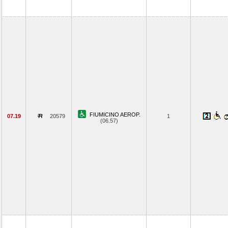
FIUMICINO AEROP.
07.19
20579
1
(06.57)