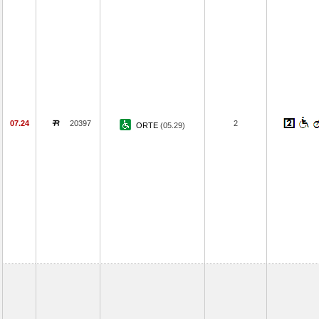
07.24
20397
2
ORTE
(05.29)