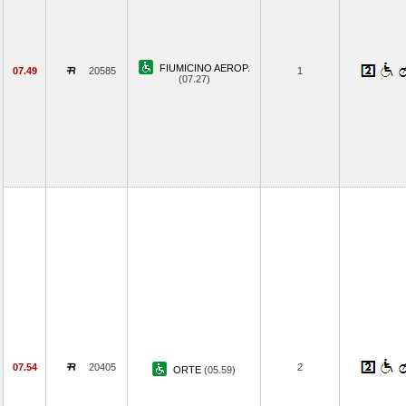
FIUMICINO AEROP.
07.49
20585
1
(07.27)
07.54
20405
2
ORTE
(05.59)