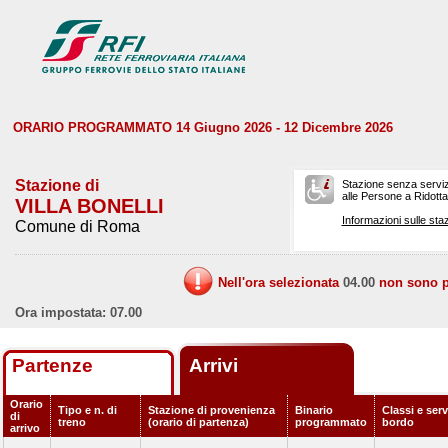
ORARIO PROGRAMMATO 14 Giugno 2026 - 12 Dicembre 2026
Stazione di
Stazione senza serviz
alle Persone a Ridotta 
VILLA BONELLI
Informazioni sulle staz
Comune di Roma
Nell'ora selezionata
04.00
non sono pr
Ora impostata: 07.00
Partenze
Arrivi
Orario
Tipo e n. di
Stazione di provenienza
Binario
Classi e serv
di
treno
(orario di partenza)
programmato
bordo
arrivo