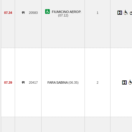
FIUMICINO AEROP.
07.34
20583
1
(07.12)
07.39
20417
FARA SABINA
(06.35)
2