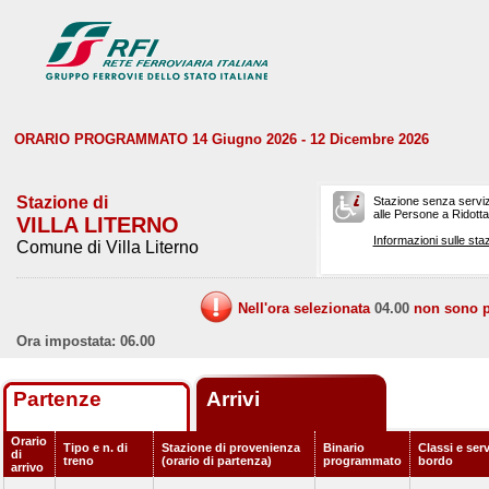
ORARIO PROGRAMMATO 14 Giugno 2026 - 12 Dicembre 2026
Stazione di
Stazione senza serviz
alle Persone a Ridotta 
VILLA LITERNO
Informazioni sulle staz
Comune di Villa Literno
Nell'ora selezionata
04.00
non sono pr
Ora impostata: 06.00
Partenze
Arrivi
Orario
Tipo e n. di
Stazione di provenienza
Binario
Classi e serv
di
treno
(orario di partenza)
programmato
bordo
arrivo