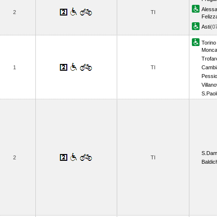
Alessa
2
TI
Felizz
Asti
(0
Torino
Moncal
Trofar
1
TI
Cambi
Pessi
Villano
S.Paol
S.Dami
2
TI
Baldich