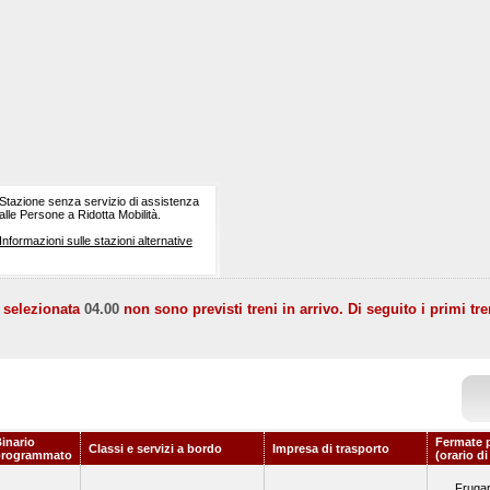
Stazione senza servizio di assistenza
alle Persone a Ridotta Mobilità.
Informazioni sulle stazioni alternative
a selezionata
04.00
non sono previsti treni in arrivo. Di seguito i primi tre
inario
Fermate 
Classi e servizi a bordo
Impresa di trasporto
programmato
(orario d
Frugar