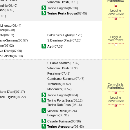
Periodicità
Villanova D'asti
(07.19)
ndria
(06.40)
Torino Lingotto
(07.36)
ano
(06.49)
Leggi le
Torino Porta Nuova
(07.45)
avvertenze
7.01)
 Lingotto
(06.44)
ieri
(06.48)
ello
(06.53)
Baldichieri-Tigliole
(07.23)
Leggi le
avvertenze
ano-Santena
(06.57)
S.Damiano D'asti
(07.28)
one
(07.02)
Asti
(07.35)
va D'asti
(07.09)
o Solbrito
(07.13)
S.Paolo Solbrito
(07.32)
Villanova D'asti
(07.36)
Pessione
(07.42)
Cambiano-Santena
(07.47)
Trofarello
(07.52)
Controlla la
Periodicità
Moncalieri
(07.57)
ano D'asti
(07.17)
Torino Lingotto
(08.04)
ieri-Tigliole
(07.22)
Leggi le
Torino Porta Susa
(08.12)
avvertenze
Torino Reb.Foss.
(08.16)
Venaria Reale
(08.26)
Borgaro
(08.31)
Caselle Torinese
(08.36)
Torino Aeroporto
(08.43)