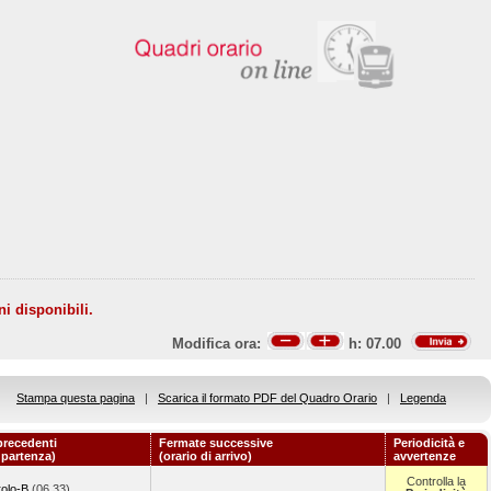
ni disponibili.
Modifica ora:
h:
07.00
Stampa questa pagina
|
Scarica il formato PDF del Quadro Orario
|
Legenda
precedenti
Fermate successive
Periodicità e
i partenza)
(orario di arrivo)
avvertenze
Controlla la
olo-B.
(06.33)