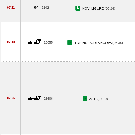
07.11
2102
NOVI LIGURE
(06.24)
07.18
26655
TORINO PORTA NUOVA
(06.35)
07.26
26606
ASTI
(07.10)