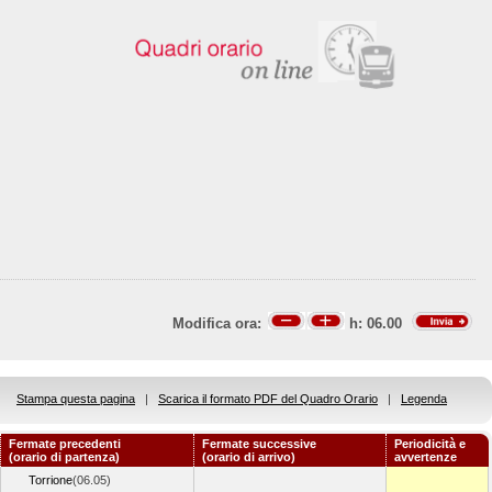
Modifica ora:
h:
06.00
Stampa questa pagina
|
Scarica il formato PDF del Quadro Orario
|
Legenda
Fermate precedenti
Fermate successive
Periodicità e
(orario di partenza)
(orario di arrivo)
avvertenze
Torrione
(06.05)