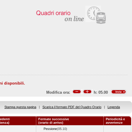
ni disponibili.
Modifica ora:
h:
05.00
Stampa questa pagina
|
Scarica il formato PDF del Quadro Orario
|
Legenda
edenti
Fermate successive
Periodicità e
rtenza)
(orario di arrivo)
avvertenze
Pessione
(05.10)