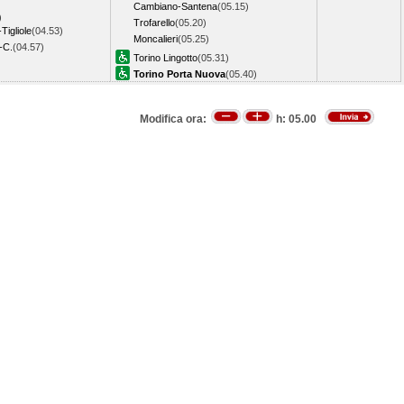
Cambiano-Santena
(05.15)
)
Trofarello
(05.20)
-Tigliole
(04.53)
Moncalieri
(05.25)
a-C.
(04.57)
Torino Lingotto
(05.31)
Torino Porta Nuova
(05.40)
Modifica ora:
h:
05.00