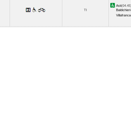
Asti
(04.45
TI
Baldichieri
Villafranc