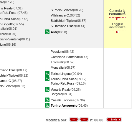
aro
(07.26)
ria Reale
(07.31)
S.Paolo Solbrito
(08.26)
Controlla la
no Reb.Foss.
(07.43)
Periodicità
Villafranca-C.
(08.32)
no Porta Susa
(07.48)
Baldichieri-Tigliole
(08.37)
Leggi le
o Lingotto
(07.55)
S.Damiano D'asti
(08.41)
avvertenze
lieri
(08.01)
Asti
(08.50)
rello
(08.07)
iano-Santena
(08.11)
ione
(08.16)
Pessione
(08.42)
Cambiano-Santena
(08.47)
Trofarello
(08.52)
Moncalieri
(08.57)
miano D'asti
(08.17)
Torino Lingotto
(09.04)
chieri-Tigliole
(08.22)
Torino Porta Susa
(09.12)
franca-C.
(08.27)
Torino Reb.Foss.
(09.16)
lo Solbrito
(08.33)
Venaria Reale
(09.26)
Borgaro
(09.31)
Caselle Torinese
(09.36)
Torino Aeroporto
(09.43)
Modifica ora:
h:
08.00