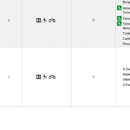
Borg
Vena
Tori
Tori
2
TI
Torin
Monca
Trofa
Camb
Pess
S.Da
Baldi
1
TI
Villa
S.Pao