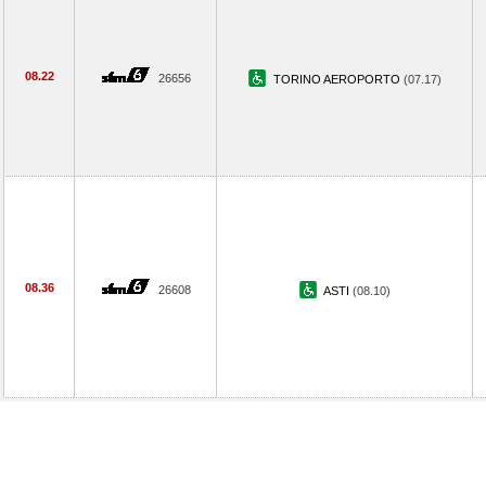
08.22
26656
TORINO AEROPORTO
(07.17)
08.36
26608
ASTI
(08.10)