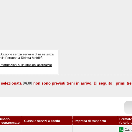
Stazione senza servizio di assistenza
alle Persone a Ridotta Mobilità.
Informazioni sulle stazioni alternative
a selezionata
04.00
non sono previsti treni in arrivo. Di seguito i primi tre
Binario
Fermate
Classi e servizi a bordo
Impresa di trasporto
programmato
(orario 
Case