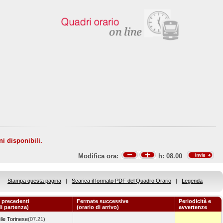
ni disponibili.
Modifica ora:
h:
08.00
Stampa questa pagina
|
Scarica il formato PDF del Quadro Orario
|
Legenda
 precedenti
Fermate successive
Periodicità e
di partenza)
(orario di arrivo)
avvertenze
lle Torinese
(07.21)