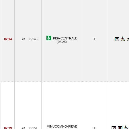
PISA CENTRALE
07.14
19145
1
(05.25)
MINUCCIANO-PIEVE
07.39
19151
1