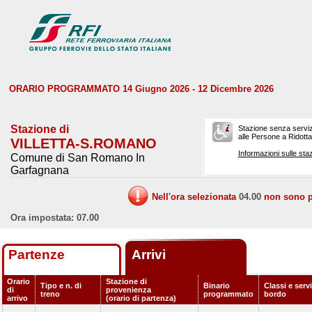
ORARIO PROGRAMMATO 14 Giugno 2026 - 12 Dicembre 2026
Stazione di
Stazione senza serviz
alle Persone a Ridotta 
VILLETTA-S.ROMANO
Informazioni sulle staz
Comune di San Romano In
Garfagnana
Nell'ora selezionata
04.00
non sono pr
Ora impostata: 07.00
Partenze
Arrivi
Orario
Stazione di
Tipo e n. di
Binario
Classi e servi
di
provenienza
treno
programmato
bordo
arrivo
(orario di partenza)