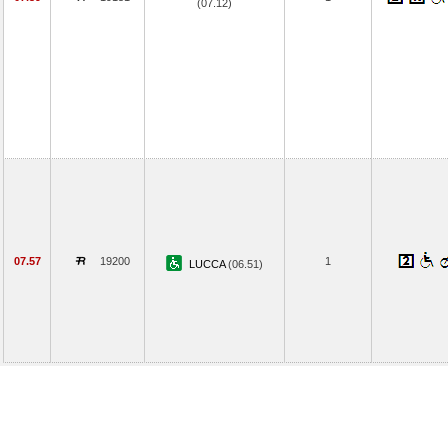
(07.12)
07.57
19200
1
LUCCA
(06.51)