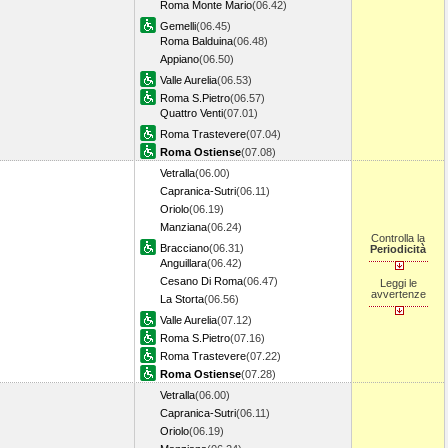
Roma Monte Mario
(06.42)
Gemelli
(06.45)
Roma Balduina
(06.48)
Appiano
(06.50)
Valle Aurelia
(06.53)
Roma S.Pietro
(06.57)
Quattro Venti
(07.01)
Roma Trastevere
(07.04)
Roma Ostiense
(07.08)
Vetralla
(06.00)
Capranica-Sutri
(06.11)
Oriolo
(06.19)
Manziana
(06.24)
Controlla la
Bracciano
(06.31)
Periodicità
Anguillara
(06.42)
Cesano Di Roma
(06.47)
Leggi le
avvertenze
La Storta
(06.56)
Valle Aurelia
(07.12)
Roma S.Pietro
(07.16)
Roma Trastevere
(07.22)
Roma Ostiense
(07.28)
Vetralla
(06.00)
Capranica-Sutri
(06.11)
Oriolo
(06.19)