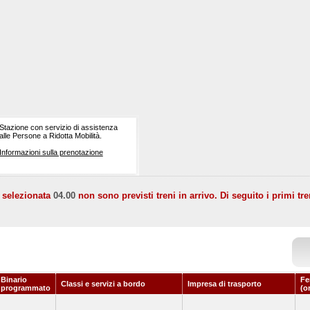
Stazione con servizio di assistenza
alle Persone a Ridotta Mobilità.
Informazioni sulla prenotazione
a selezionata
04.00
non sono previsti treni in arrivo. Di seguito i primi tre
Binario
Fe
Classi e servizi a bordo
Impresa di trasporto
programmato
(o