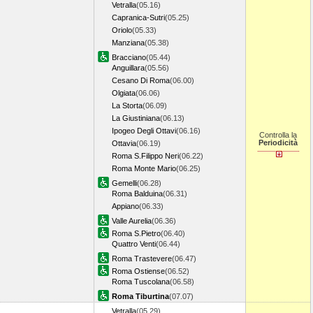
Vetralla
(05.16)
Capranica-Sutri
(05.25)
Oriolo
(05.33)
Manziana
(05.38)
Bracciano
(05.44)
Anguillara
(05.56)
Cesano Di Roma
(06.00)
Olgiata
(06.06)
La Storta
(06.09)
La Giustiniana
(06.13)
Ipogeo Degli Ottavi
(06.16)
Controlla la
Periodicità
Ottavia
(06.19)
Roma S.Filippo Neri
(06.22)
Roma Monte Mario
(06.25)
Gemelli
(06.28)
Roma Balduina
(06.31)
Appiano
(06.33)
Valle Aurelia
(06.36)
Roma S.Pietro
(06.40)
Quattro Venti
(06.44)
Roma Trastevere
(06.47)
Roma Ostiense
(06.52)
Roma Tuscolana
(06.58)
Roma Tiburtina
(07.07)
Vetralla
(05.29)