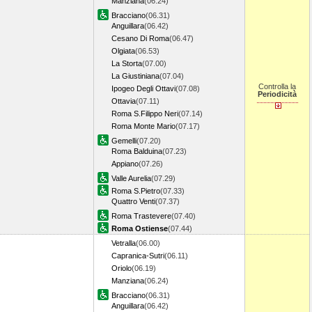
Manziana
(06.24)
Bracciano
(06.31)
Anguillara
(06.42)
Cesano Di Roma
(06.47)
Olgiata
(06.53)
La Storta
(07.00)
La Giustiniana
(07.04)
Controlla la
Ipogeo Degli Ottavi
(07.08)
Periodicità
Ottavia
(07.11)
Roma S.Filippo Neri
(07.14)
Roma Monte Mario
(07.17)
Gemelli
(07.20)
Roma Balduina
(07.23)
Appiano
(07.26)
Valle Aurelia
(07.29)
Roma S.Pietro
(07.33)
Quattro Venti
(07.37)
Roma Trastevere
(07.40)
Roma Ostiense
(07.44)
Vetralla
(06.00)
Capranica-Sutri
(06.11)
Oriolo
(06.19)
Manziana
(06.24)
Bracciano
(06.31)
Anguillara
(06.42)