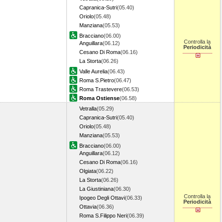
Capranica-Sutri
(05.40)
Oriolo
(05.48)
Manziana
(05.53)
Bracciano
(06.00)
Controlla la
Anguillara
(06.12)
Periodicità
Cesano Di Roma
(06.16)
La Storta
(06.26)
Valle Aurelia
(06.43)
Roma S.Pietro
(06.47)
Roma Trastevere
(06.53)
Roma Ostiense
(06.58)
Vetralla
(05.29)
Capranica-Sutri
(05.40)
Oriolo
(05.48)
Manziana
(05.53)
Bracciano
(06.00)
Anguillara
(06.12)
Cesano Di Roma
(06.16)
Olgiata
(06.22)
La Storta
(06.26)
La Giustiniana
(06.30)
Controlla la
Ipogeo Degli Ottavi
(06.33)
Periodicità
Ottavia
(06.36)
Roma S.Filippo Neri
(06.39)