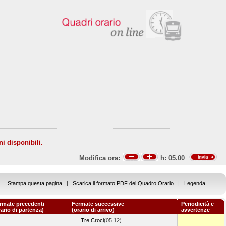
ni disponibili.
Modifica ora:
h:
05.00
Stampa questa pagina
|
Scarica il formato PDF del Quadro Orario
|
Legenda
rmate precedenti
Fermate successive
Periodicità e
rario di partenza)
(orario di arrivo)
avvertenze
Tre Croci
(05.12)