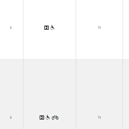
3
TI
3
TI