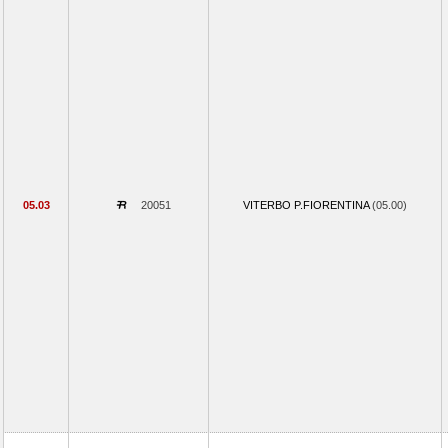
05.03
20051
VITERBO P.FIORENTINA
(05.00)