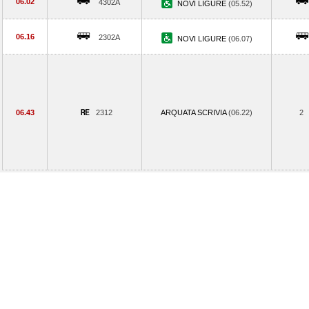
06.02
4302A
NOVI LIGURE
(05.52)
06.16
2302A
NOVI LIGURE
(06.07)
06.43
2312
ARQUATA SCRIVIA
(06.22)
2