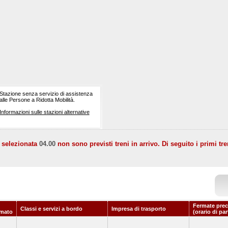
Stazione senza servizio di assistenza
alle Persone a Ridotta Mobilità.
Informazioni sulle stazioni alternative
a selezionata
04.00
non sono previsti treni in arrivo. Di seguito i primi tre
Fermate prec
Classi e servizi a bordo
Impresa di trasporto
mato
(orario di pa