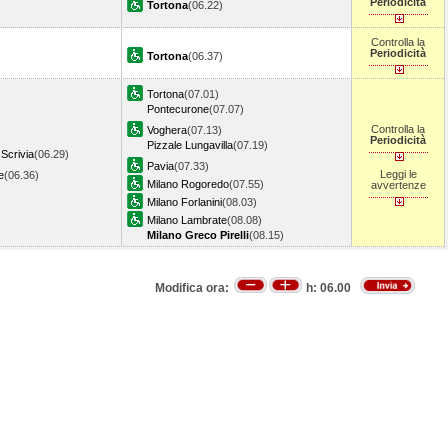
Periodicità
Tortona
(06.22)
Controlla la
Periodicità
Tortona
(06.37)
Tortona
(07.01)
Pontecurone
(07.07)
Controlla la
Voghera
(07.13)
Periodicità
Pizzale Lungavilla
(07.19)
 Scrivia
(06.29)
Pavia
(07.33)
Leggi le
e
(06.36)
Milano Rogoredo
(07.55)
avvertenze
Milano Forlanini
(08.03)
Milano Lambrate
(08.08)
Milano Greco Pirelli
(08.15)
Modifica ora:
h:
06.00