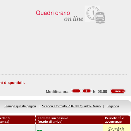
ni disponibili.
Modifica ora:
h:
06.00
Stampa questa pagina
|
Scarica il formato PDF del Quadro Orario
|
Legenda
edenti
Fermate successive
Periodicità e
rtenza)
(orario di arrivo)
avvertenze
Controlla la