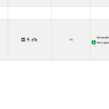
Serravalle
TN
Novi Ligur