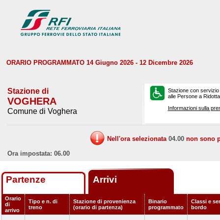
ORARIO PROGRAMMATO 14 Giugno 2026 - 12 Dicembre 2026
Stazione di
Stazione con servizio
alle Persone a Ridotta 
VOGHERA
Informazioni sulla pre
Comune di Voghera
Nell'ora selezionata
04.00
non sono pr
Ora impostata: 06.00
Partenze
Arrivi
Orario
Tipo e n. di
Stazione di provenienza
Binario
Classi e ser
di
treno
(orario di partenza)
programmato
bordo
arrivo