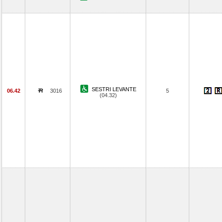
SESTRI LEVANTE
06.42
3016
5
(04.32)