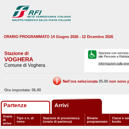
ORARIO PROGRAMMATO 14 Giugno 2026 - 12 Dicembre 2026
Stazione di
Stazione con servizio
alle Persone a Ridotta 
VOGHERA
Informazioni sulla pre
Comune di Voghera
Nell'ora selezionata
05.00
non sono pr
Ora impostata: 06.00
Partenze
Arrivi
Orario
Tipo e n. di
Stazione di provenienza
Binario
Classi e ser
di
treno
(orario di partenza)
programmato
bordo
arrivo