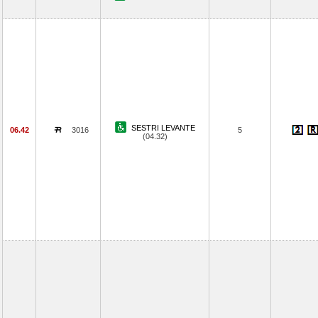
SESTRI LEVANTE
06.42
3016
5
(04.32)