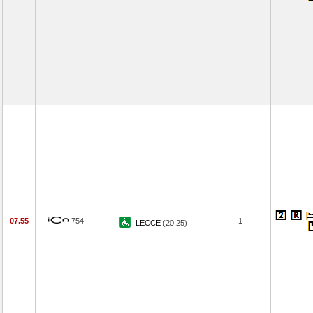
07.55
754
1
LECCE
(20.25)