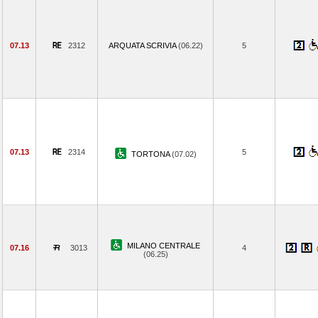
07.13
2312
ARQUATA SCRIVIA
(06.22)
5
07.13
2314
5
TORTONA
(07.02)
MILANO CENTRALE
07.16
3013
4
(06.25)