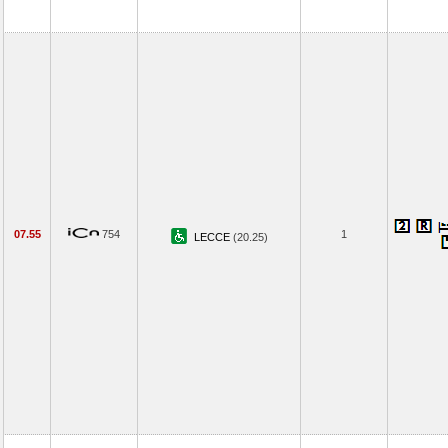
07.55
754
1
LECCE
(20.25)