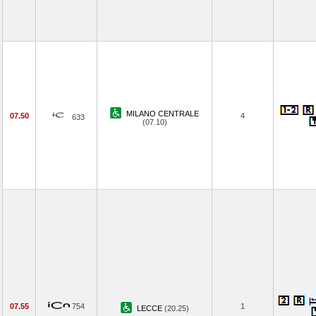
MILANO CENTRALE
07.50
4
633
(07.10)
07.55
754
1
LECCE
(20.25)