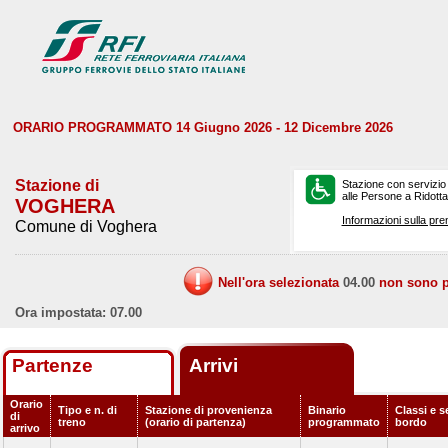
ORARIO PROGRAMMATO 14 Giugno 2026 - 12 Dicembre 2026
Stazione di
Stazione con servizio
alle Persone a Ridotta 
VOGHERA
Informazioni sulla pre
Comune di Voghera
Nell'ora selezionata
04.00
non sono pr
Ora impostata: 07.00
Partenze
Arrivi
Orario
Tipo e n. di
Stazione di provenienza
Binario
Classi e s
di
treno
(orario di partenza)
programmato
bordo
arrivo