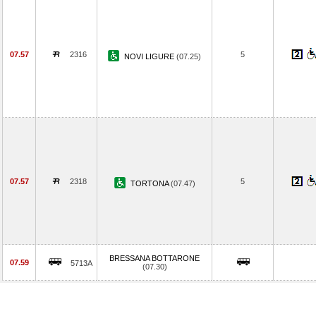
07.57
2316
5
NOVI LIGURE
(07.25)
07.57
2318
5
TORTONA
(07.47)
BRESSANA BOTTARONE
07.59
5713A
(07.30)