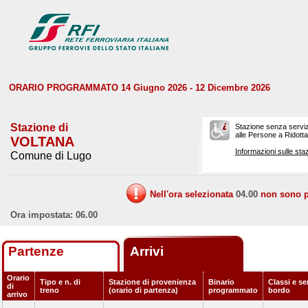
ORARIO PROGRAMMATO 14 Giugno 2026 - 12 Dicembre 2026
Stazione di
Stazione senza serviz
alle Persone a Ridotta 
VOLTANA
Informazioni sulle staz
Comune di Lugo
Nell'ora selezionata
04.00
non sono pr
Ora impostata: 06.00
Partenze
Arrivi
Orario
Tipo e n. di
Stazione di provenienza
Binario
Classi e ser
di
treno
(orario di partenza)
programmato
bordo
arrivo