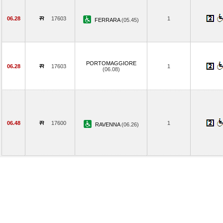
06.28
17603
1
FERRARA
(05.45)
PORTOMAGGIORE
06.28
17603
1
(06.08)
06.48
17600
1
RAVENNA
(06.26)